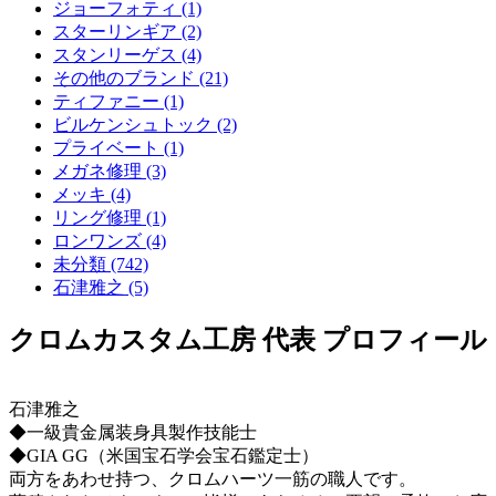
ジョーフォティ (1)
スターリンギア (2)
スタンリーゲス (4)
その他のブランド (21)
ティファニー (1)
ビルケンシュトック (2)
プライベート (1)
メガネ修理 (3)
メッキ (4)
リング修理 (1)
ロンワンズ (4)
未分類 (742)
石津雅之 (5)
クロムカスタム工房 代表 プロフィール
石津雅之
◆一級貴金属装身具製作技能士
◆GIA GG（米国宝石学会宝石鑑定士）
両方をあわせ持つ、クロムハーツ一筋の職人です。