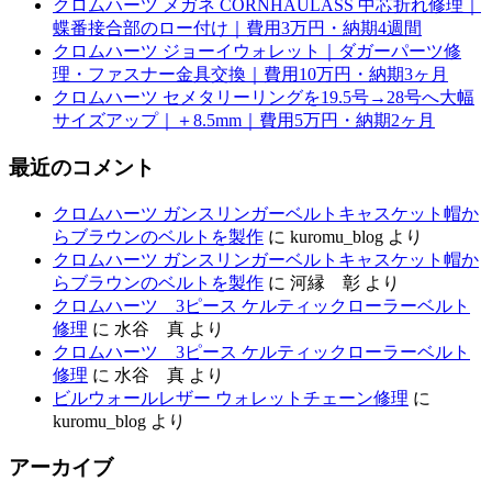
クロムハーツ メガネ CORNHAULASS 中芯折れ修理｜
蝶番接合部のロー付け｜費用3万円・納期4週間
クロムハーツ ジョーイウォレット｜ダガーパーツ修
理・ファスナー金具交換｜費用10万円・納期3ヶ月
クロムハーツ セメタリーリングを19.5号→28号へ大幅
サイズアップ｜＋8.5mm｜費用5万円・納期2ヶ月
最近のコメント
クロムハーツ ガンスリンガーベルトキャスケット帽か
らブラウンのベルトを製作
に
kuromu_blog
より
クロムハーツ ガンスリンガーベルトキャスケット帽か
らブラウンのベルトを製作
に
河縁 彰
より
クロムハーツ 3ピース ケルティックローラーベルト
修理
に
水谷 真
より
クロムハーツ 3ピース ケルティックローラーベルト
修理
に
水谷 真
より
ビルウォールレザー ウォレットチェーン修理
に
kuromu_blog
より
アーカイブ