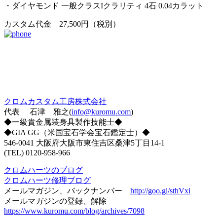
・ダイヤモンド 一般クラスIクラリティ 4石 0.04カラット
カスタム代金 27,500円（税別）
クロムカスタム工房株式会社
代表 石津 雅之(
info@kuromu.com
)
◆一級貴金属装身具製作技能士◆
◆GIA GG（米国宝石学会宝石鑑定士）◆
546-0041 大阪府大阪市東住吉区桑津5丁目14-1
(TEL) 0120-958-966
クロムハーツのブログ
クロムハーツ修理ブログ
メールマガジン、バックナンバー
http://goo.gl/sthVxi
メールマガジンの登録、解除
https://www.kuromu.com/blog/archives/7098