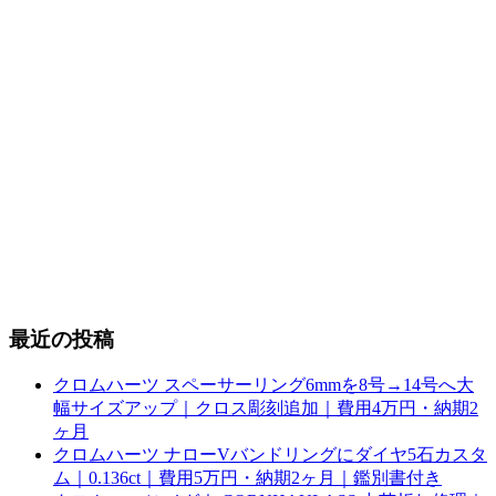
最近の投稿
クロムハーツ スペーサーリング6mmを8号→14号へ大
幅サイズアップ｜クロス彫刻追加｜費用4万円・納期2
ヶ月
クロムハーツ ナローVバンドリングにダイヤ5石カスタ
ム｜0.136ct｜費用5万円・納期2ヶ月｜鑑別書付き