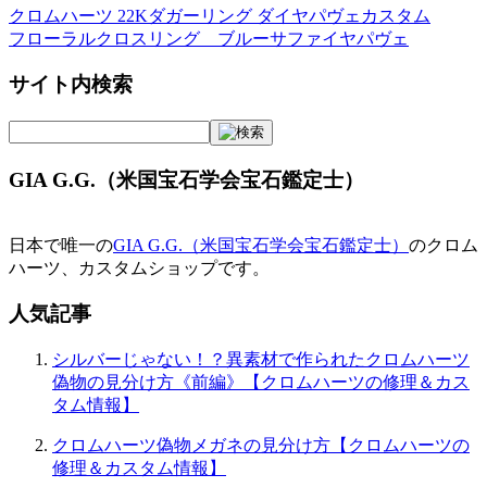
クロムハーツ 22Kダガーリング ダイヤパヴェカスタム
投
フローラルクロスリング ブルーサファイヤパヴェ
稿
サイト内検索
ナ
ビ
ゲ
GIA G.G.（米国宝石学会宝石鑑定士）
ー
シ
日本で唯一の
GIA G.G.（米国宝石学会宝石鑑定士）
のクロム
ョ
ハーツ、カスタムショップです。
ン
人気記事
シルバーじゃない！？異素材で作られたクロムハーツ
偽物の見分け方《前編》【クロムハーツの修理＆カス
タム情報】
クロムハーツ偽物メガネの見分け方【クロムハーツの
修理＆カスタム情報】