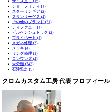
サイズ直し (15)
ジョーフォティ (1)
スターリンギア (2)
スタンリーゲス (4)
その他のブランド (21)
ティファニー (1)
ビルケンシュトック (2)
プライベート (1)
メガネ修理 (3)
メッキ (4)
リング修理 (1)
ロンワンズ (4)
未分類 (742)
石津雅之 (5)
クロムカスタム工房 代表 プロフィール