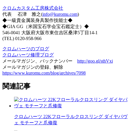
クロムカスタム工房株式会社
代表 石津 雅之(
info@kuromu.com
)
◆一級貴金属装身具製作技能士◆
◆GIA GG（米国宝石学会宝石鑑定士）◆
546-0041 大阪府大阪市東住吉区桑津5丁目14-1
(TEL) 0120-958-966
クロムハーツのブログ
クロムハーツ修理ブログ
メールマガジン、バックナンバー
http://goo.gl/sthVxi
メールマガジンの登録、解除
https://www.kuromu.com/blog/archives/7098
関連記事
クロムハーツ 22Kフローラルクロスリング ダイヤパヴ
ェ モチーフと爪修復