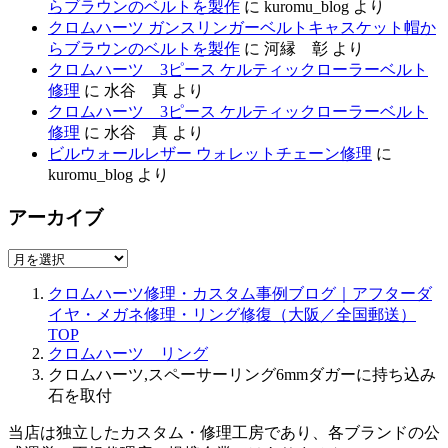
らブラウンのベルトを製作
に
kuromu_blog
より
クロムハーツ ガンスリンガーベルトキャスケット帽か
らブラウンのベルトを製作
に
河縁 彰
より
クロムハーツ 3ピース ケルティックローラーベルト
修理
に
水谷 真
より
クロムハーツ 3ピース ケルティックローラーベルト
修理
に
水谷 真
より
ビルウォールレザー ウォレットチェーン修理
に
kuromu_blog
より
アーカイブ
ア
ー
クロムハーツ修理・カスタム事例ブログ｜アフターダ
カ
イヤ・メガネ修理・リング修復（大阪／全国郵送）
イ
TOP
ブ
クロムハーツ リング
クロムハーツ,スペーサーリング6mmダガーに持ち込み
石を取付
当店は独立したカスタム・修理工房であり、各ブランドの公