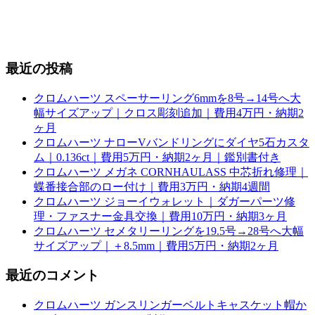
最近の投稿
クロムハーツ スペーサーリング6mmを8号→14号へ大
幅サイズアップ｜クロス彫刻追加｜費用4万円・納期2
ヶ月
クロムハーツ ナローVバンドリングにダイヤ5石カスタ
ム｜0.136ct｜費用5万円・納期2ヶ月｜鑑別書付き
クロムハーツ メガネ CORNHAULASS 中芯折れ修理｜
蝶番接合部のロー付け｜費用3万円・納期4週間
クロムハーツ ジョーイウォレット｜ダガーパーツ修
理・ファスナー金具交換｜費用10万円・納期3ヶ月
クロムハーツ セメタリーリングを19.5号→28号へ大幅
サイズアップ｜＋8.5mm｜費用5万円・納期2ヶ月
最近のコメント
クロムハーツ ガンスリンガーベルトキャスケット帽か