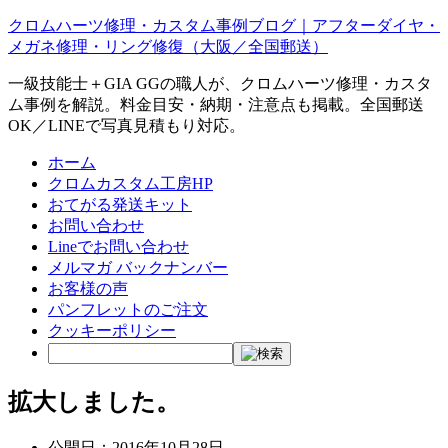
クロムハーツ修理・カスタム事例ブログ｜アフターダイヤ・
メガネ修理・リング修復（大阪／全国郵送）
一級技能士＋GIA GGの職人が、クロムハーツ修理・カスタ
ム事例を解説。料金目安・納期・注意点も掲載。全国郵送
OK／LINEで写真見積もり対応。
ホーム
クロムカスタム工房HP
おてがる発送キット
お問い合わせ
Lineでお問い合わせ
メルマガ バックナンバー
お客様の声
パンフレットのご注文
クッキーポリシー
拡大しました。
公開日：
2016年10月28日