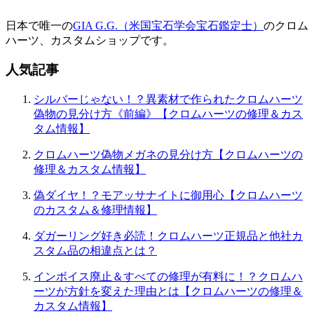
ー
日本で唯一の
GIA G.G.（米国宝石学会宝石鑑定士）
のクロム
シ
ハーツ、カスタムショップです。
ョ
人気記事
ン
シルバーじゃない！？異素材で作られたクロムハーツ
偽物の見分け方《前編》【クロムハーツの修理＆カス
タム情報】
クロムハーツ偽物メガネの見分け方【クロムハーツの
修理＆カスタム情報】
偽ダイヤ！？モアッサナイトに御用心【クロムハーツ
のカスタム＆修理情報】
ダガーリング好き必読！クロムハーツ正規品と他社カ
スタム品の相違点とは？
インボイス廃止＆すべての修理が有料に！？クロムハ
ーツが方針を変えた理由とは【クロムハーツの修理＆
カスタム情報】