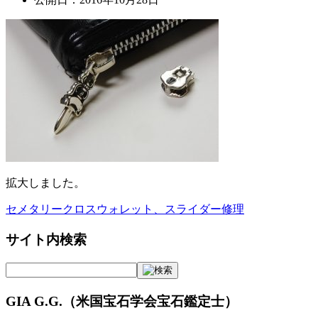
拡大しました。
セメタリークロスウォレット、スライダー修理
投
稿
サイト内検索
ナ
ビ
GIA G.G.（米国宝石学会宝石鑑定士）
ゲ