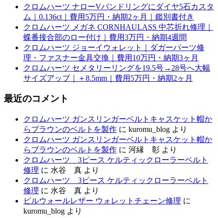
クロムハーツ ナローVバンドリングにダイヤ5石カスタ
ム｜0.136ct｜費用5万円・納期2ヶ月｜鑑別書付き
クロムハーツ メガネ CORNHAULASS 中芯折れ修理｜
蝶番接合部のロー付け｜費用3万円・納期4週間
クロムハーツ ジョーイウォレット｜ダガーパーツ修
理・ファスナー金具交換｜費用10万円・納期3ヶ月
クロムハーツ セメタリーリングを19.5号→28号へ大幅
サイズアップ｜＋8.5mm｜費用5万円・納期2ヶ月
最近のコメント
クロムハーツ ガンスリンガーベルトキャスケット帽か
らブラウンのベルトを製作
に
kuromu_blog
より
クロムハーツ ガンスリンガーベルトキャスケット帽か
らブラウンのベルトを製作
に
河縁 彰
より
クロムハーツ 3ピース ケルティックローラーベルト
修理
に
水谷 真
より
クロムハーツ 3ピース ケルティックローラーベルト
修理
に
水谷 真
より
ビルウォールレザー ウォレットチェーン修理
に
kuromu_blog
より