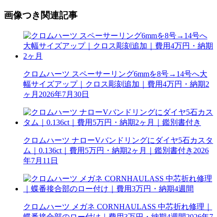
画像つき関連記事
クロムハーツ スペーサーリング6mmを8号→14号へ大
幅サイズアップ｜クロス彫刻追加｜費用4万円・納期2
ヶ月
2026年7月30日
クロムハーツ ナローVバンドリングにダイヤ5石カスタ
ム｜0.136ct｜費用5万円・納期2ヶ月｜鑑別書付き
2026
年7月11日
クロムハーツ メガネ CORNHAULASS 中芯折れ修理｜
蝶番接合部のロー付け｜費用3万円・納期4週間
2026年7