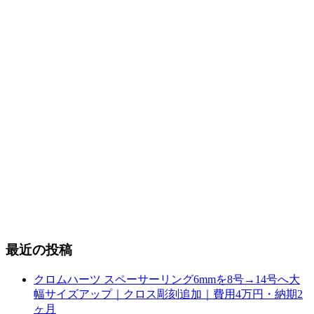
最近の投稿
クロムハーツ スペーサーリング6mmを8号→14号へ大
幅サイズアップ｜クロス彫刻追加｜費用4万円・納期2
ヶ月