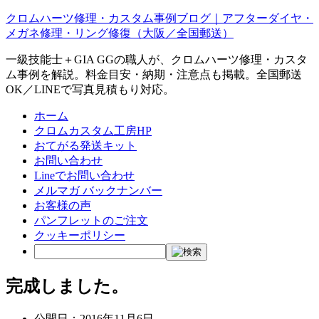
クロムハーツ修理・カスタム事例ブログ｜アフターダイヤ・
メガネ修理・リング修復（大阪／全国郵送）
一級技能士＋GIA GGの職人が、クロムハーツ修理・カスタ
ム事例を解説。料金目安・納期・注意点も掲載。全国郵送
OK／LINEで写真見積もり対応。
ホーム
クロムカスタム工房HP
おてがる発送キット
お問い合わせ
Lineでお問い合わせ
メルマガ バックナンバー
お客様の声
パンフレットのご注文
クッキーポリシー
完成しました。
公開日：
2016年11月6日