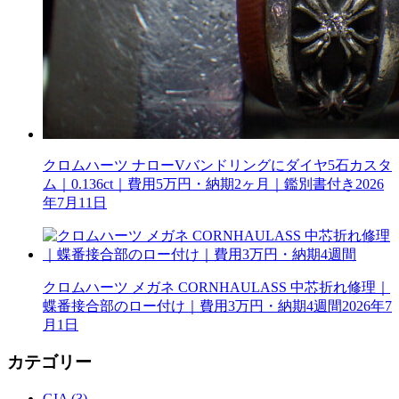
クロムハーツ ナローVバンドリングにダイヤ5石カスタ
ム｜0.136ct｜費用5万円・納期2ヶ月｜鑑別書付き
2026
年7月11日
クロムハーツ メガネ CORNHAULASS 中芯折れ修理｜
蝶番接合部のロー付け｜費用3万円・納期4週間
2026年7
月1日
カテゴリー
GIA (3)