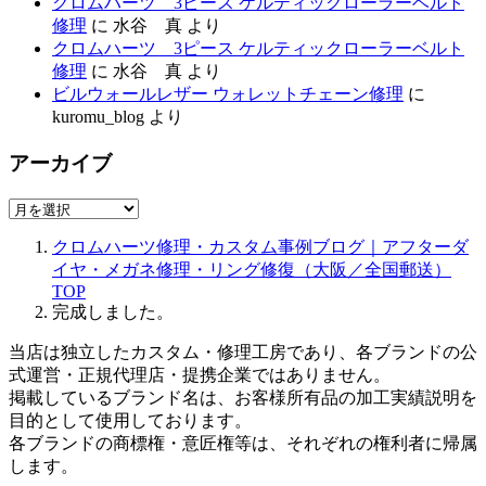
クロムハーツ 3ピース ケルティックローラーベルト
修理
に
水谷 真
より
クロムハーツ 3ピース ケルティックローラーベルト
修理
に
水谷 真
より
ビルウォールレザー ウォレットチェーン修理
に
kuromu_blog
より
アーカイブ
ア
ー
クロムハーツ修理・カスタム事例ブログ｜アフターダ
カ
イヤ・メガネ修理・リング修復（大阪／全国郵送）
イ
TOP
ブ
完成しました。
当店は独立したカスタム・修理工房であり、各ブランドの公
式運営・正規代理店・提携企業ではありません。
掲載しているブランド名は、お客様所有品の加工実績説明を
目的として使用しております。
各ブランドの商標権・意匠権等は、それぞれの権利者に帰属
します。