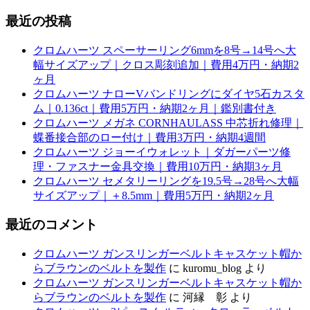
最近の投稿
クロムハーツ スペーサーリング6mmを8号→14号へ大
幅サイズアップ｜クロス彫刻追加｜費用4万円・納期2
ヶ月
クロムハーツ ナローVバンドリングにダイヤ5石カスタ
ム｜0.136ct｜費用5万円・納期2ヶ月｜鑑別書付き
クロムハーツ メガネ CORNHAULASS 中芯折れ修理｜
蝶番接合部のロー付け｜費用3万円・納期4週間
クロムハーツ ジョーイウォレット｜ダガーパーツ修
理・ファスナー金具交換｜費用10万円・納期3ヶ月
クロムハーツ セメタリーリングを19.5号→28号へ大幅
サイズアップ｜＋8.5mm｜費用5万円・納期2ヶ月
最近のコメント
クロムハーツ ガンスリンガーベルトキャスケット帽か
らブラウンのベルトを製作
に
kuromu_blog
より
クロムハーツ ガンスリンガーベルトキャスケット帽か
らブラウンのベルトを製作
に
河縁 彰
より