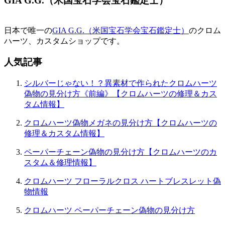
GIA G.G.（米国宝石学会宝石鑑定士）
ゲ
ー
日本で唯一の
GIA G.G.（米国宝石学会宝石鑑定士）
のクロム
シ
ハーツ、カスタムショップです。
ョ
人気記事
ン
シルバーじゃない！？異素材で作られたクロムハーツ
偽物の見分け方《前編》【クロムハーツの修理＆カス
タム情報】
クロムハーツ偽物メガネの見分け方【クロムハーツの
修理＆カスタム情報】
ペーパーチェーン偽物の見分け方【クロムハーツのカ
スタム＆修理情報】
クロムハーツ フローラルクロス ハートブレスレット偽
物情報
クロムハーツ ペーパーチェーン偽物の見分け方