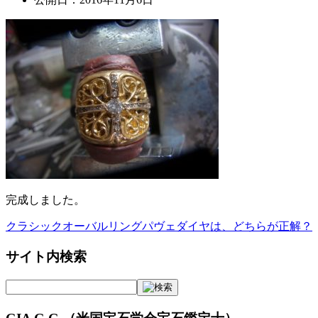
完成しました。
クラシックオーバルリングパヴェダイヤは、どちらが正解？
投
稿
サイト内検索
ナ
ビ