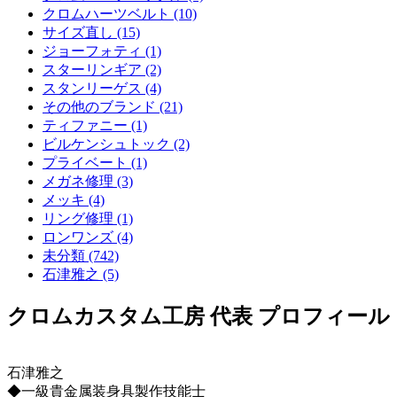
クロムハーツベルト (10)
サイズ直し (15)
ジョーフォティ (1)
スターリンギア (2)
スタンリーゲス (4)
その他のブランド (21)
ティファニー (1)
ビルケンシュトック (2)
プライベート (1)
メガネ修理 (3)
メッキ (4)
リング修理 (1)
ロンワンズ (4)
未分類 (742)
石津雅之 (5)
クロムカスタム工房 代表 プロフィール
石津雅之
◆一級貴金属装身具製作技能士