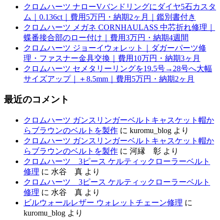
クロムハーツ ナローVバンドリングにダイヤ5石カスタ
ム｜0.136ct｜費用5万円・納期2ヶ月｜鑑別書付き
クロムハーツ メガネ CORNHAULASS 中芯折れ修理｜
蝶番接合部のロー付け｜費用3万円・納期4週間
クロムハーツ ジョーイウォレット｜ダガーパーツ修
理・ファスナー金具交換｜費用10万円・納期3ヶ月
クロムハーツ セメタリーリングを19.5号→28号へ大幅
サイズアップ｜＋8.5mm｜費用5万円・納期2ヶ月
最近のコメント
クロムハーツ ガンスリンガーベルトキャスケット帽か
らブラウンのベルトを製作
に
kuromu_blog
より
クロムハーツ ガンスリンガーベルトキャスケット帽か
らブラウンのベルトを製作
に
河縁 彰
より
クロムハーツ 3ピース ケルティックローラーベルト
修理
に
水谷 真
より
クロムハーツ 3ピース ケルティックローラーベルト
修理
に
水谷 真
より
ビルウォールレザー ウォレットチェーン修理
に
kuromu_blog
より