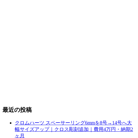
最近の投稿
クロムハーツ スペーサーリング6mmを8号→14号へ大
幅サイズアップ｜クロス彫刻追加｜費用4万円・納期2
ヶ月