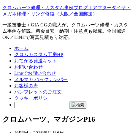
クロムハーツ修理・カスタム事例ブログ｜アフターダイヤ・
メガネ修理・リング修復（大阪／全国郵送）
一級技能士＋GIA GGの職人が、クロムハーツ修理・カスタ
ム事例を解説。料金目安・納期・注意点も掲載。全国郵送
OK／LINEで写真見積もり対応。
ホーム
クロムカスタム工房HP
おてがる発送キット
お問い合わせ
Lineでお問い合わせ
メルマガ バックナンバー
お客様の声
パンフレットのご注文
クッキーポリシー
クロムハーツ、マガジンP16
公開日：
2016年11月6日