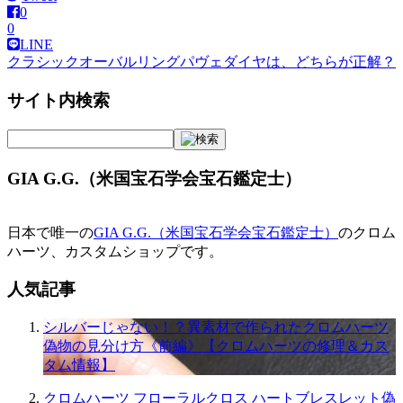
0
0
LINE
クラシックオーバルリングパヴェダイヤは、どちらが正解？
投
稿
サイト内検索
ナ
ビ
GIA G.G.（米国宝石学会宝石鑑定士）
ゲ
ー
日本で唯一の
GIA G.G.（米国宝石学会宝石鑑定士）
のクロム
シ
ハーツ、カスタムショップです。
ョ
人気記事
ン
シルバーじゃない！？異素材で作られたクロムハーツ
偽物の見分け方《前編》【クロムハーツの修理＆カス
タム情報】
クロムハーツ フローラルクロス ハートブレスレット偽