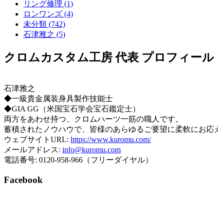
リング修理 (1)
ロンワンズ (4)
未分類 (742)
石津雅之 (5)
クロムカスタム工房 代表 プロフィール
石津雅之
◆一級貴金属装身具製作技能士
◆GIA GG（米国宝石学会宝石鑑定士）
両方をあわせ持つ、クロムハーツ一筋の職人です。
蓄積されたノウハウで、皆様のあらゆるご要望に柔軟にお応
ウェブサイトURL:
https://www.kuromu.com/
メールアドレス:
info@kuromu.com
電話番号: 0120-958-966（フリーダイヤル）
Facebook