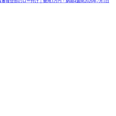
理｜蝶番接合部のロー付け｜費用3万円・納期4週間
2026年7月1日