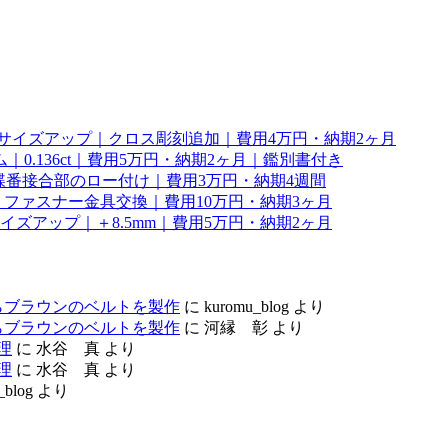
幅サイズアップ｜クロス彫刻追加｜費用4万円・納期2ヶ月
0.136ct｜費用5万円・納期2ヶ月｜鑑別書付き
理｜蝶番接合部のロー付け｜費用3万円・納期4週間
ファスナー金具交換｜費用10万円・納期3ヶ月
サイズアップ｜＋8.5mm｜費用5万円・納期2ヶ月
らブラウンのベルトを製作
に
kuromu_blog
より
らブラウンのベルトを製作
に
河縁 彰
より
理
に
水谷 真
より
理
に
水谷 真
より
_blog
より