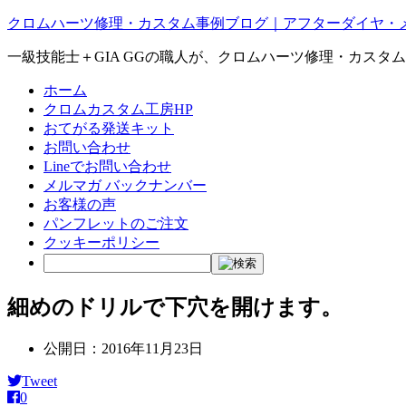
クロムハーツ修理・カスタム事例ブログ｜アフターダイヤ・
一級技能士＋GIA GGの職人が、クロムハーツ修理・カスタ
ホーム
クロムカスタム工房HP
おてがる発送キット
お問い合わせ
Lineでお問い合わせ
メルマガ バックナンバー
お客様の声
パンフレットのご注文
クッキーポリシー
細めのドリルで下穴を開けます。
公開日：
2016年11月23日
Tweet
0