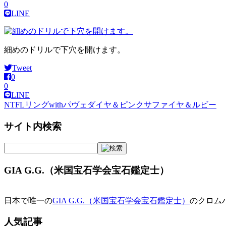
0
LINE
細めのドリルで下穴を開けます。
Tweet
0
0
LINE
NTFLリングwithパヴェダイヤ＆ピンクサファイヤ＆ルビー
投
稿
サイト内検索
ナ
ビ
GIA G.G.（米国宝石学会宝石鑑定士）
ゲ
ー
日本で唯一の
GIA G.G.（米国宝石学会宝石鑑定士）
のクロム
シ
ョ
人気記事