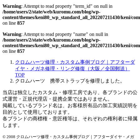
Warning
: Attempt to read property "term_id" on null in
/home/users/2/state/web/kuromu.com/blog/wp-
content/themes/keni80_wp_standard_all_202207211430/keni/co
on line
857
Warning
: Attempt to read property "name" on null in
/home/users/2/state/web/kuromu.com/blog/wp-
content/themes/keni80_wp_standard_all_202207211430/keni/co
on line
857
クロムハーツ修理・カスタム事例ブログ｜アフターダ
イヤ・メガネ修理・リング修復（大阪／全国郵送）
TOP
クロムハーツ 携帯ストラップを修理しました。
当店は独立したカスタム・修理工房であり、各ブランドの公
式運営・正規代理店・提携企業ではありません。
掲載しているブランド名は、お客様所有品の加工実績説明を
目的として使用しております。
各ブランドの商標権・意匠権等は、それぞれの権利者に帰属
します。
© 2008 クロムハーツ修理・カスタム事例ブログ｜アフターダイヤ・メガ