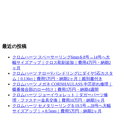
最近の投稿
クロムハーツ スペーサーリング6mmを8号→14号へ大
幅サイズアップ｜クロス彫刻追加｜費用4万円・納期2
ヶ月
クロムハーツ ナローVバンドリングにダイヤ5石カスタ
ム｜0.136ct｜費用5万円・納期2ヶ月｜鑑別書付き
クロムハーツ メガネ CORNHAULASS 中芯折れ修理｜
蝶番接合部のロー付け｜費用3万円・納期4週間
クロムハーツ ジョーイウォレット｜ダガーパーツ修
理・ファスナー金具交換｜費用10万円・納期3ヶ月
クロムハーツ セメタリーリングを19.5号→28号へ大幅
サイズアップ｜＋8.5mm｜費用5万円・納期2ヶ月