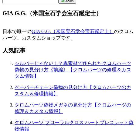
ゲ
GIA G.G.（米国宝石学会宝石鑑定士）
ー
シ
日本で唯一の
GIA G.G.（米国宝石学会宝石鑑定士）
のクロム
ョ
ハーツ、カスタムショップです。
ン
人気記事
シルバーじゃない！？異素材で作られたクロムハーツ
偽物の見分け方《前編》【クロムハーツの修理＆カス
タム情報】
ペーパーチェーン偽物の見分け方【クロムハーツのカ
スタム＆修理情報】
クロムハーツ偽物メガネの見分け方【クロムハーツの
修理＆カスタム情報】
クロムハーツ フローラルクロス ハートブレスレット偽
物情報