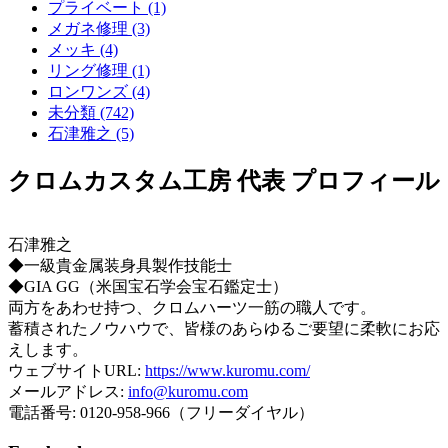
プライベート (1)
メガネ修理 (3)
メッキ (4)
リング修理 (1)
ロンワンズ (4)
未分類 (742)
石津雅之 (5)
クロムカスタム工房 代表 プロフィール
石津雅之
◆一級貴金属装身具製作技能士
◆GIA GG（米国宝石学会宝石鑑定士）
両方をあわせ持つ、クロムハーツ一筋の職人です。
蓄積されたノウハウで、皆様のあらゆるご要望に柔軟にお応
えします。
ウェブサイトURL:
https://www.kuromu.com/
メールアドレス:
info@kuromu.com
電話番号: 0120-958-966（フリーダイヤル）