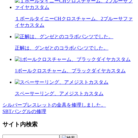
１ボールタイニーCHクロスチャーム、2ブルーサファ
イヤカスタム
正解は、グンゼとのコラボパンツでした。
1ボールクロスチャーム、ブラックダイヤカスタム
スペーサーリング、アメジストカスタム
シルバーブレスレットの金具を修理しました。
投
SBTバングルの修理
稿
サイト内検索
ナ
ビ