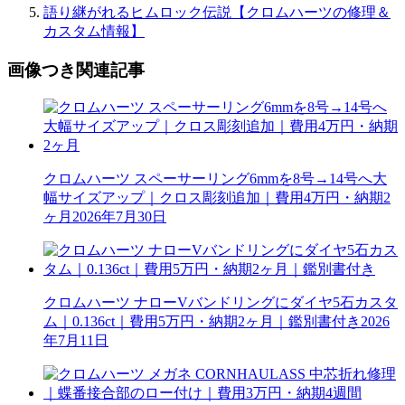
語り継がれるヒムロック伝説【クロムハーツの修理＆
カスタム情報】
画像つき関連記事
クロムハーツ スペーサーリング6mmを8号→14号へ大
幅サイズアップ｜クロス彫刻追加｜費用4万円・納期2
ヶ月
2026年7月30日
クロムハーツ ナローVバンドリングにダイヤ5石カスタ
ム｜0.136ct｜費用5万円・納期2ヶ月｜鑑別書付き
2026
年7月11日