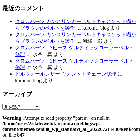
最近のコメント
クロムハーツ ガンスリンガーベルトキャスケット帽か
らブラウンのベルトを製作
に
kuromu_blog
より
クロムハーツ ガンスリンガーベルトキャスケット帽か
らブラウンのベルトを製作
に
河縁 彰
より
クロムハーツ 3ピース ケルティックローラーベルト
修理
に
水谷 真
より
クロムハーツ 3ピース ケルティックローラーベルト
修理
に
水谷 真
より
ビルウォールレザー ウォレットチェーン修理
に
kuromu_blog
より
アーカイブ
ア
ー
Warning
: Attempt to read property "parent" on null in
カ
/home/users/2/state/web/kuromu.com/blog/wp-
イ
content/themes/keni80_wp_standard_all_202207211430/keni/co
ブ
on line
847