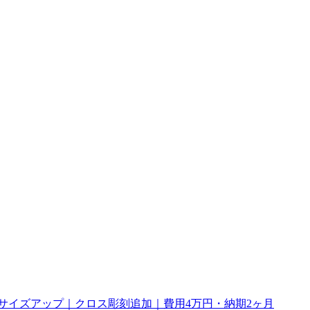
幅サイズアップ｜クロス彫刻追加｜費用4万円・納期2ヶ月