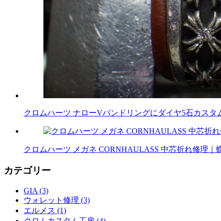
クロムハーツ ナローVバンドリングにダイヤ5石カスタム｜
クロムハーツ メガネ CORNHAULASS 中芯折れ修
カテゴリー
GIA (3)
ウォレット修理 (3)
エルメス (1)
クロムカスタム工房 (4)