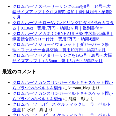
クロムハーツ スペーサーリング6mmを8号→14号へ大
幅サイズアップ｜クロス彫刻追加｜費用4万円・納期2
ヶ月
クロムハーツ ナローVバンドリングにダイヤ5石カスタ
ム｜0.136ct｜費用5万円・納期2ヶ月｜鑑別書付き
クロムハーツ メガネ CORNHAULASS 中芯折れ修理｜
蝶番接合部のロー付け｜費用3万円・納期4週間
クロムハーツ ジョーイウォレット｜ダガーパーツ修
理・ファスナー金具交換｜費用10万円・納期3ヶ月
クロムハーツ セメタリーリングを19.5号→28号へ大幅
サイズアップ｜＋8.5mm｜費用5万円・納期2ヶ月
最近のコメント
クロムハーツ ガンスリンガーベルトキャスケット帽か
らブラウンのベルトを製作
に
kuromu_blog
より
クロムハーツ ガンスリンガーベルトキャスケット帽か
らブラウンのベルトを製作
に
河縁 彰
より
クロムハーツ 3ピース ケルティックローラーベルト
修理
に
水谷 真
より
クロムハーツ 3ピース ケルティックローラーベルト