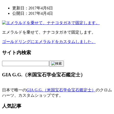
更新日：
2017年4月6日
公開日：
2017年4月4日
エメラルドを乗せて、ナナコタガネで固定します。
ゴールドリングにエメラルドをカスタムしました。
投
稿
サイト内検索
ナ
ビ
GIA G.G.（米国宝石学会宝石鑑定士）
ゲ
ー
日本で唯一の
GIA G.G.（米国宝石学会宝石鑑定士）
のクロム
シ
ハーツ、カスタムショップです。
ョ
人気記事
ン