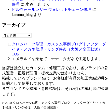
修理
に
水谷 真
より
ビルウォールレザー ウォレットチェーン修理
に
kuromu_blog
より
アーカイブ
ア
ー
クロムハーツ修理・カスタム事例ブログ｜アフターダ
カ
イヤ・メガネ修理・リング修復（大阪／全国郵送）
イ
TOP
ブ
エメラルドを乗せて、ナナコタガネで固定します。
当店は独立したカスタム・修理工房であり、各ブランドの公
式運営・正規代理店・提携企業ではありません。
掲載しているブランド名は、お客様所有品の加工実績説明を
目的として使用しております。
各ブランドの商標権・意匠権等は、それぞれの権利者に帰属
します。
© 2008 クロムハーツ修理・カスタム事例ブログ｜アフターダイヤ・メガ
ネ修理・リング修復（大阪／全国郵送）