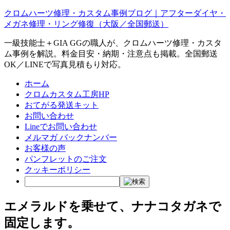
クロムハーツ修理・カスタム事例ブログ｜アフターダイヤ・
メガネ修理・リング修復（大阪／全国郵送）
一級技能士＋GIA GGの職人が、クロムハーツ修理・カスタ
ム事例を解説。料金目安・納期・注意点も掲載。全国郵送
OK／LINEで写真見積もり対応。
ホーム
クロムカスタム工房HP
おてがる発送キット
お問い合わせ
Lineでお問い合わせ
メルマガ バックナンバー
お客様の声
パンフレットのご注文
クッキーポリシー
エメラルドを乗せて、ナナコタガネで
固定します。