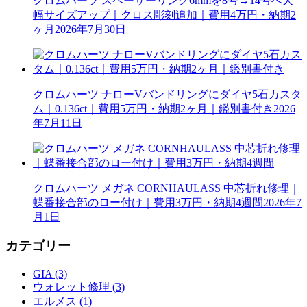
クロムハーツ スペーサーリング6mmを8号→14号へ大
幅サイズアップ｜クロス彫刻追加｜費用4万円・納期2
ヶ月
2026年7月30日
クロムハーツ ナローVバンドリングにダイヤ5石カスタ
ム｜0.136ct｜費用5万円・納期2ヶ月｜鑑別書付き
2026
年7月11日
クロムハーツ メガネ CORNHAULASS 中芯折れ修理｜
蝶番接合部のロー付け｜費用3万円・納期4週間
2026年7
月1日
カテゴリー
GIA (3)
ウォレット修理 (3)
エルメス (1)