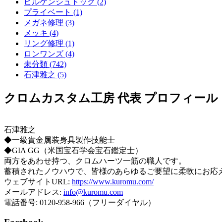
ビルケンシュトック (2)
プライベート (1)
メガネ修理 (3)
メッキ (4)
リング修理 (1)
ロンワンズ (4)
未分類 (742)
石津雅之 (5)
クロムカスタム工房 代表 プロフィール
石津雅之
◆一級貴金属装身具製作技能士
◆GIA GG（米国宝石学会宝石鑑定士）
両方をあわせ持つ、クロムハーツ一筋の職人です。
蓄積されたノウハウで、皆様のあらゆるご要望に柔軟にお応
ウェブサイトURL:
https://www.kuromu.com/
メールアドレス:
info@kuromu.com
電話番号: 0120-958-966（フリーダイヤル）