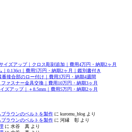
幅サイズアップ｜クロス彫刻追加｜費用4万円・納期2ヶ月
0.136ct｜費用5万円・納期2ヶ月｜鑑別書付き
理｜蝶番接合部のロー付け｜費用3万円・納期4週間
ファスナー金具交換｜費用10万円・納期3ヶ月
サイズアップ｜＋8.5mm｜費用5万円・納期2ヶ月
らブラウンのベルトを製作
に
kuromu_blog
より
らブラウンのベルトを製作
に
河縁 彰
より
理
に
水谷 真
より