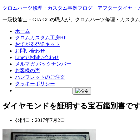
クロムハーツ修理・カスタム事例ブログ｜アフターダイヤ・
一級技能士＋GIA GGの職人が、クロムハーツ修理・カスタ
ホーム
クロムカスタム工房HP
おてがる発送キット
お問い合わせ
Lineでお問い合わせ
メルマガ バックナンバー
お客様の声
パンフレットのご注文
クッキーポリシー
ダイヤモンドを証明する宝石鑑別書で
公開日：
2017年7月2日