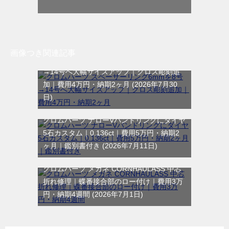
画像つき関連記事
クロムハーツ スペーサーリング6mmを8号
→14号へ大幅サイズアップ｜クロス彫刻追
加｜費用4万円・納期2ヶ月
2026年7月30
日
クロムハーツ ナローVバンドリングにダイヤ
5石カスタム｜0.136ct｜費用5万円・納期2
ヶ月｜鑑別書付き
2026年7月11日
クロムハーツ メガネ CORNHAULASS 中芯
折れ修理｜蝶番接合部のロー付け｜費用3万
円・納期4週間
2026年7月1日