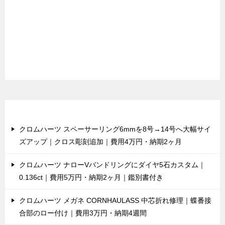
最近の投稿
クロムハーツ スペーサーリング6mmを8号→14号へ大幅サイ
ズアップ｜クロス彫刻追加｜費用4万円・納期2ヶ月
クロムハーツ ナローVバンドリングにダイヤ5石カスタム｜
0.136ct｜費用5万円・納期2ヶ月｜鑑別書付き
クロムハーツ メガネ CORNHAULASS 中芯折れ修理｜蝶番接
合部のロー付け｜費用3万円・納期4週間