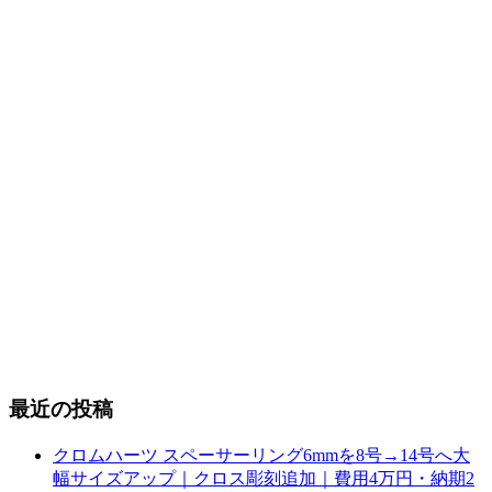
最近の投稿
クロムハーツ スペーサーリング6mmを8号→14号へ大
幅サイズアップ｜クロス彫刻追加｜費用4万円・納期2