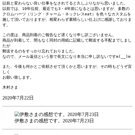
以前と変わらない良い仕事をなされてると久しぶりながら思いました。

以前では、10年位前、最近でも3・4年前になるとは思いますが、多数の

クロムハーツ（リング・チャーム・ネックレスeat）を色々なカスタムを

施して頂いておりますが、相変わらず素晴らしい仕上げに感謝しておりま
す。

この度は、商品到着のご報告など遅くなり申し訳ございません。

商品が到着して、間もなく同封の用紙に記載して郵送する手配までしまし
たが

郵送するのをすっかり忘れておりました。

なので、メール返信という形で長文になり本当に申し訳ないですm(__)m

また、今後も何かとご依頼させて頂くかと思いますが、その時もどうぞ宜
しく

お願い致します。

木村さま
2020年7月22日
伊敷さまの感想です。2020年7月23日