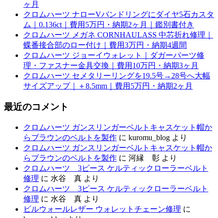
ヶ月
クロムハーツ ナローVバンドリングにダイヤ5石カスタ
ム｜0.136ct｜費用5万円・納期2ヶ月｜鑑別書付き
クロムハーツ メガネ CORNHAULASS 中芯折れ修理｜
蝶番接合部のロー付け｜費用3万円・納期4週間
クロムハーツ ジョーイウォレット｜ダガーパーツ修
理・ファスナー金具交換｜費用10万円・納期3ヶ月
クロムハーツ セメタリーリングを19.5号→28号へ大幅
サイズアップ｜＋8.5mm｜費用5万円・納期2ヶ月
最近のコメント
クロムハーツ ガンスリンガーベルトキャスケット帽か
らブラウンのベルトを製作
に
kuromu_blog
より
クロムハーツ ガンスリンガーベルトキャスケット帽か
らブラウンのベルトを製作
に
河縁 彰
より
クロムハーツ 3ピース ケルティックローラーベルト
修理
に
水谷 真
より
クロムハーツ 3ピース ケルティックローラーベルト
修理
に
水谷 真
より
ビルウォールレザー ウォレットチェーン修理
に