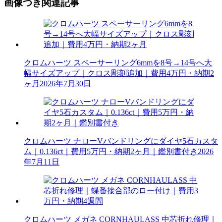
画像つき関連記事
クロムハーツ スペーサーリング6mmを8号→14号へ大
幅サイズアップ｜クロス彫刻追加｜費用4万円・納期2
ヶ月
2026年7月30日
クロムハーツ ナローVバンドリングにダイヤ5石カスタ
ム｜0.136ct｜費用5万円・納期2ヶ月｜鑑別書付き
2026
年7月11日
クロムハーツ メガネ CORNHAULASS 中芯折れ修理｜