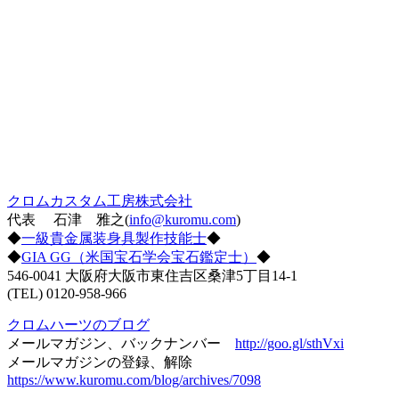
クロムカスタム工房株式会社
代表 石津 雅之(
info@kuromu.com
)
◆
一級貴金属装身具製作技能士
◆
◆
GIA GG（米国宝石学会宝石鑑定士）
◆
546-0041 大阪府大阪市東住吉区桑津5丁目14-1
(TEL) 0120-958-966
クロムハーツのブログ
メールマガジン、バックナンバー
http://goo.gl/sthVxi
メールマガジンの登録、解除
https://www.kuromu.com/blog/archives/7098