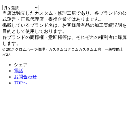
ア
当店は独立したカスタム・修理工房であり、各ブランドの公
ー
式運営・正規代理店・提携企業ではありません。
カ
掲載しているブランド名は、お客様所有品の加工実績説明を
イ
目的として使用しております。
ブ
各ブランドの商標権・意匠権等は、それぞれの権利者に帰属
します。
© 2017 クロムハーツ修理・カスタムはクロムカスタム工房｜一級技能士
×GIA
シェア
電話
お問合わせ
TOPへ