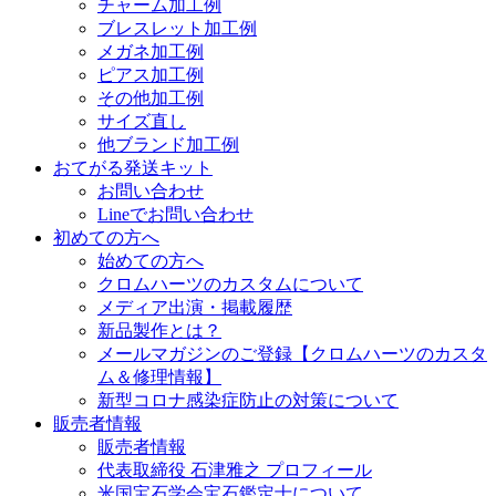
チャーム加工例
ブレスレット加工例
メガネ加工例
ピアス加工例
その他加工例
サイズ直し
他ブランド加工例
おてがる発送キット
お問い合わせ
Lineでお問い合わせ
初めての方へ
始めての方へ
クロムハーツのカスタムについて
メディア出演・掲載履歴
新品製作とは？
メールマガジンのご登録【クロムハーツのカスタ
ム＆修理情報】
新型コロナ感染症防止の対策について
販売者情報
販売者情報
代表取締役 石津雅之 プロフィール
米国宝石学会宝石鑑定士について