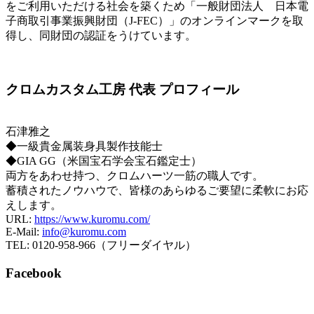
をご利用いただける社会を築くため「一般財団法人 日本電
子商取引事業振興財団（J-FEC）」のオンラインマークを取
得し、同財団の認証をうけています。
クロムカスタム工房 代表 プロフィール
石津雅之
◆一級貴金属装身具製作技能士
◆GIA GG（米国宝石学会宝石鑑定士）
両方をあわせ持つ、クロムハーツ一筋の職人です。
蓄積されたノウハウで、皆様のあらゆるご要望に柔軟にお応
えします。
URL:
https://www.kuromu.com/
E-Mail:
info@kuromu.com
TEL: 0120-958-966（フリーダイヤル）
Facebook