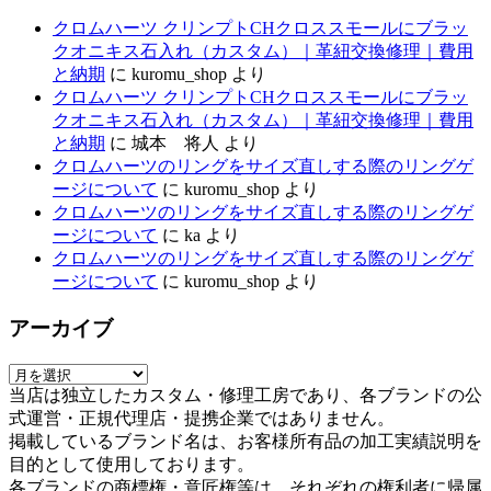
クロムハーツ クリンプトCHクロススモールにブラッ
クオニキス石入れ（カスタム）｜革紐交換修理｜費用
と納期
に
kuromu_shop
より
クロムハーツ クリンプトCHクロススモールにブラッ
クオニキス石入れ（カスタム）｜革紐交換修理｜費用
と納期
に
城本 将人
より
クロムハーツのリングをサイズ直しする際のリングゲ
ージについて
に
kuromu_shop
より
クロムハーツのリングをサイズ直しする際のリングゲ
ージについて
に
ka
より
クロムハーツのリングをサイズ直しする際のリングゲ
ージについて
に
kuromu_shop
より
アーカイブ
ア
当店は独立したカスタム・修理工房であり、各ブランドの公
ー
式運営・正規代理店・提携企業ではありません。
カ
掲載しているブランド名は、お客様所有品の加工実績説明を
イ
目的として使用しております。
ブ
各ブランドの商標権・意匠権等は、それぞれの権利者に帰属