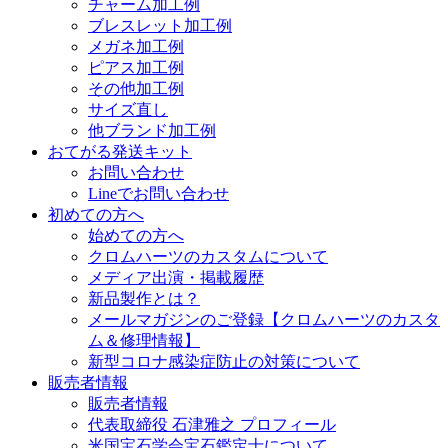
チャーム加工例
ブレスレット加工例
メガネ加工例
ピアス加工例
その他加工例
サイズ直し
他ブランド加工例
おてがる発送キット
お問い合わせ
Lineでお問い合わせ
初めての方へ
始めての方へ
クロムハーツのカスタムについて
メディア出演・掲載履歴
新品製作とは？
メールマガジンのご登録【クロムハーツのカスタ
ム＆修理情報】
新型コロナ感染症防止の対策について
販売者情報
販売者情報
代表取締役 石津雅之 プロフィール
米国宝石学会宝石鑑定士について