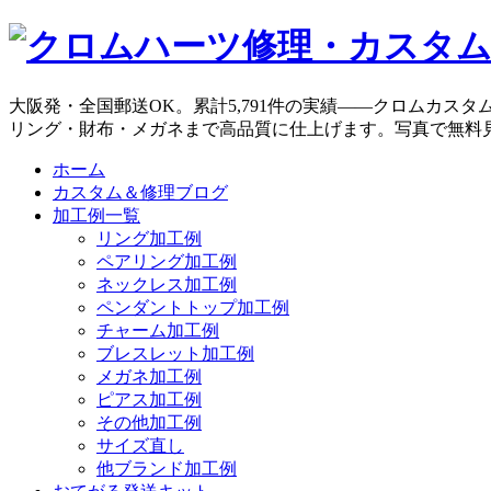
大阪発・全国郵送OK。累計5,791件の実績——クロムカス
リング・財布・メガネまで高品質に仕上げます。写真で無料
ホーム
カスタム＆修理ブログ
加工例一覧
リング加工例
ペアリング加工例
ネックレス加工例
ペンダントトップ加工例
チャーム加工例
ブレスレット加工例
メガネ加工例
ピアス加工例
その他加工例
サイズ直し
他ブランド加工例