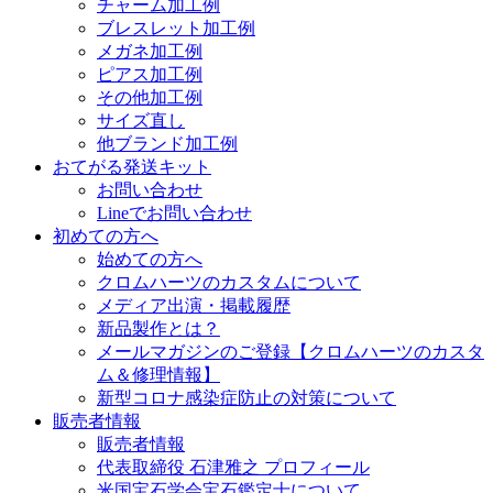
チャーム加工例
ブレスレット加工例
メガネ加工例
ピアス加工例
その他加工例
サイズ直し
他ブランド加工例
おてがる発送キット
お問い合わせ
Lineでお問い合わせ
初めての方へ
始めての方へ
クロムハーツのカスタムについて
メディア出演・掲載履歴
新品製作とは？
メールマガジンのご登録【クロムハーツのカスタ
ム＆修理情報】
新型コロナ感染症防止の対策について
販売者情報
販売者情報
代表取締役 石津雅之 プロフィール
米国宝石学会宝石鑑定士について