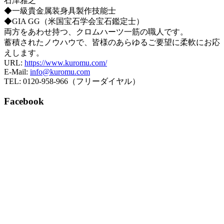
石津雅之
◆一級貴金属装身具製作技能士
◆GIA GG（米国宝石学会宝石鑑定士）
両方をあわせ持つ、クロムハーツ一筋の職人です。
蓄積されたノウハウで、皆様のあらゆるご要望に柔軟にお応
えします。
URL:
https://www.kuromu.com/
E-Mail:
info@kuromu.com
TEL: 0120-958-966（フリーダイヤル）
Facebook