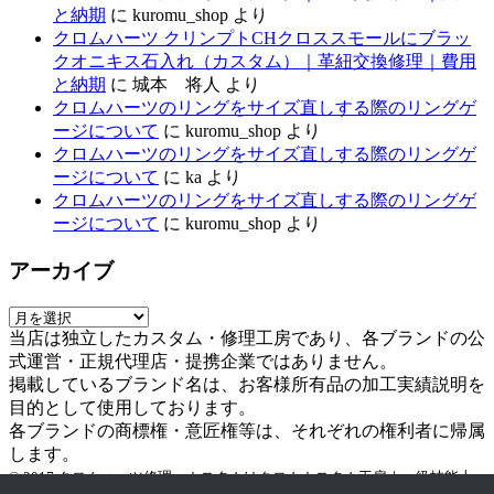
と納期
に
kuromu_shop
より
クロムハーツ クリンプトCHクロススモールにブラッ
クオニキス石入れ（カスタム）｜革紐交換修理｜費用
と納期
に
城本 将人
より
クロムハーツのリングをサイズ直しする際のリングゲ
ージについて
に
kuromu_shop
より
クロムハーツのリングをサイズ直しする際のリングゲ
ージについて
に
ka
より
クロムハーツのリングをサイズ直しする際のリングゲ
ージについて
に
kuromu_shop
より
アーカイブ
ア
当店は独立したカスタム・修理工房であり、各ブランドの公
ー
式運営・正規代理店・提携企業ではありません。
カ
掲載しているブランド名は、お客様所有品の加工実績説明を
イ
目的として使用しております。
ブ
各ブランドの商標権・意匠権等は、それぞれの権利者に帰属
します。
© 2017 クロムハーツ修理・カスタムはクロムカスタム工房｜一級技能士