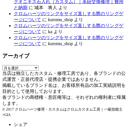
クオニキス石入れ（カスタム）｜革紐交換修理｜費用
と納期
に
城本 将人
より
クロムハーツのリングをサイズ直しする際のリングゲ
ージについて
に
kuromu_shop
より
クロムハーツのリングをサイズ直しする際のリングゲ
ージについて
に
ka
より
クロムハーツのリングをサイズ直しする際のリングゲ
ージについて
に
kuromu_shop
より
アーカイブ
ア
当店は独立したカスタム・修理工房であり、各ブランドの公
ー
式運営・正規代理店・提携企業ではありません。
カ
掲載しているブランド名は、お客様所有品の加工実績説明を
イ
目的として使用しております。
ブ
各ブランドの商標権・意匠権等は、それぞれの権利者に帰属
します。
© 2017 クロムハーツ修理・カスタムはクロムカスタム工房｜一級技能士
×GIA
シェア