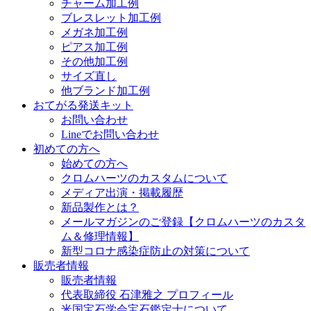
チャーム加工例
ブレスレット加工例
メガネ加工例
ピアス加工例
その他加工例
サイズ直し
他ブランド加工例
おてがる発送キット
お問い合わせ
Lineでお問い合わせ
初めての方へ
始めての方へ
クロムハーツのカスタムについて
メディア出演・掲載履歴
新品製作とは？
メールマガジンのご登録【クロムハーツのカスタ
ム＆修理情報】
新型コロナ感染症防止の対策について
販売者情報
販売者情報
代表取締役 石津雅之 プロフィール
米国宝石学会宝石鑑定士について