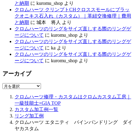
と納期
に
kuromu_shop
より
クロムハーツ クリンプトCHクロススモールにブラッ
クオニキス石入れ（カスタム）｜革紐交換修理｜費用
と納期
に
城本 将人
より
クロムハーツのリングをサイズ直しする際のリングゲ
ージについて
に
kuromu_shop
より
クロムハーツのリングをサイズ直しする際のリングゲ
ージについて
に
ka
より
クロムハーツのリングをサイズ直しする際のリングゲ
ージについて
に
kuromu_shop
より
アーカイブ
ア
ー
クロムハーツ修理・カスタムはクロムカスタム工房｜
カ
一級技能士×GIA
TOP
イ
カスタム加工例一覧
ブ
リング加工例
クロムハーツ エタニティ バインバンドリング ダイ
ヤカスタム