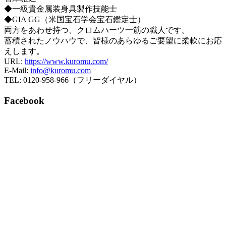
◆一級貴金属装身具製作技能士
◆GIA GG（米国宝石学会宝石鑑定士）
両方をあわせ持つ、クロムハーツ一筋の職人です。
蓄積されたノウハウで、皆様のあらゆるご要望に柔軟にお応
えします。
URL:
https://www.kuromu.com/
E-Mail:
info@kuromu.com
TEL: 0120-958-966（フリーダイヤル）
Facebook