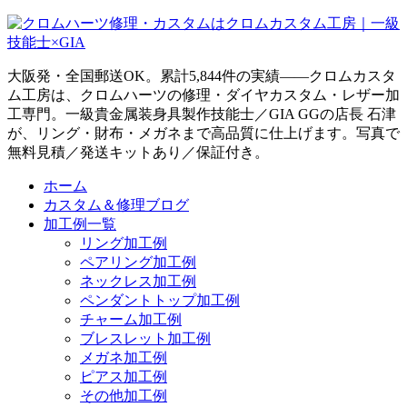
大阪発・全国郵送OK。累計5,844件の実績——クロムカスタ
ム工房は、クロムハーツの修理・ダイヤカスタム・レザー加
工専門。一級貴金属装身具製作技能士／GIA GGの店長 石津
が、リング・財布・メガネまで高品質に仕上げます。写真で
無料見積／発送キットあり／保証付き。
ホーム
カスタム＆修理ブログ
加工例一覧
リング加工例
ペアリング加工例
ネックレス加工例
ペンダントトップ加工例
チャーム加工例
ブレスレット加工例
メガネ加工例
ピアス加工例
その他加工例