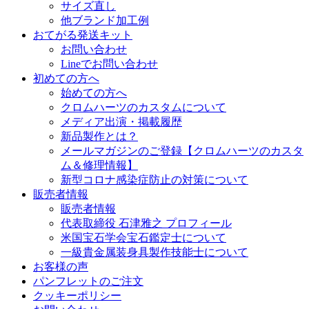
サイズ直し
他ブランド加工例
おてがる発送キット
お問い合わせ
Lineでお問い合わせ
初めての方へ
始めての方へ
クロムハーツのカスタムについて
メディア出演・掲載履歴
新品製作とは？
メールマガジンのご登録【クロムハーツのカスタ
ム＆修理情報】
新型コロナ感染症防止の対策について
販売者情報
販売者情報
代表取締役 石津雅之 プロフィール
米国宝石学会宝石鑑定士について
一級貴金属装身具製作技能士について
お客様の声
パンフレットのご注文
クッキーポリシー