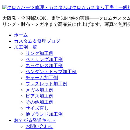
大阪発・全国郵送OK。累計5,844件の実績——クロムカス
リング・財布・メガネまで高品質に仕上げます。写真で無料
ホーム
カスタム＆修理ブログ
加工例一覧
リング加工例
ペアリング加工例
ネックレス加工例
ペンダントトップ加工例
チャーム加工例
ブレスレット加工例
メガネ加工例
ピアス加工例
その他加工例
サイズ直し
他ブランド加工例
おてがる発送キット
お問い合わせ