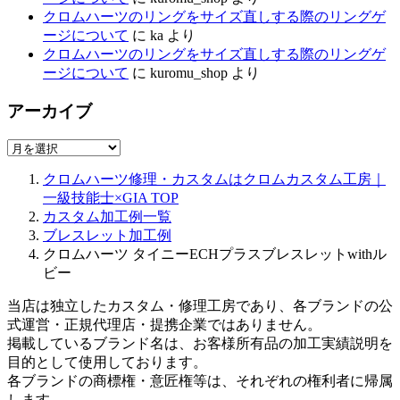
クロムハーツのリングをサイズ直しする際のリングゲ
ージについて
に
ka
より
クロムハーツのリングをサイズ直しする際のリングゲ
ージについて
に
kuromu_shop
より
アーカイブ
ア
ー
クロムハーツ修理・カスタムはクロムカスタム工房｜
カ
一級技能士×GIA
TOP
イ
カスタム加工例一覧
ブ
ブレスレット加工例
クロムハーツ タイニーECHプラスブレスレットwithル
ビー
当店は独立したカスタム・修理工房であり、各ブランドの公
式運営・正規代理店・提携企業ではありません。
掲載しているブランド名は、お客様所有品の加工実績説明を
目的として使用しております。
各ブランドの商標権・意匠権等は、それぞれの権利者に帰属
します。