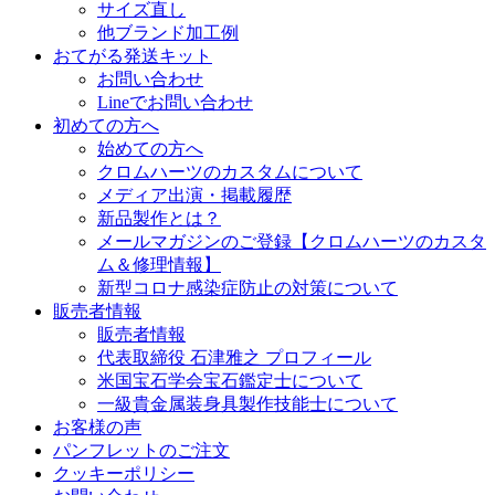
サイズ直し
他ブランド加工例
おてがる発送キット
お問い合わせ
Lineでお問い合わせ
初めての方へ
始めての方へ
クロムハーツのカスタムについて
メディア出演・掲載履歴
新品製作とは？
メールマガジンのご登録【クロムハーツのカスタ
ム＆修理情報】
新型コロナ感染症防止の対策について
販売者情報
販売者情報
代表取締役 石津雅之 プロフィール
米国宝石学会宝石鑑定士について
一級貴金属装身具製作技能士について
お客様の声
パンフレットのご注文
クッキーポリシー