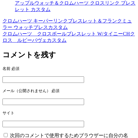
アップルウォッチ＆クロムハーツ クロスリンク ブレス
レット カスタム
クロムハーツ キーパーリンクブレスレット＆フランクミュ
投
ラー ウォッチブレスカスタム
稿
クロムハーツ クロスボールブレスレット W/タイニーCHク
ロス ルビーパヴェカスタム
ナ
ビ
コメントを残す
ゲ
名前
必須
ー
シ
ョ
メール（公開されません）
必須
ン
サイト
次回のコメントで使用するためブラウザーに自分の名