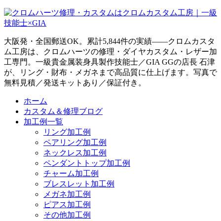
大阪発・全国郵送OK。累計5,844件の実績——クロムカスタ
ム工房は、クロムハーツの修理・ダイヤカスタム・レザー加
工専門。一級貴金属装身具製作技能士／GIA GGの店長 石津
が、リング・財布・メガネまで高品質に仕上げます。写真で
無料見積／発送キットあり／保証付き。
ホーム
カスタム＆修理ブログ
加工例一覧
リング加工例
ペアリング加工例
ネックレス加工例
ペンダントトップ加工例
チャーム加工例
ブレスレット加工例
メガネ加工例
ピアス加工例
その他加工例