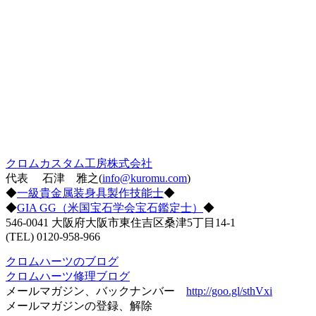
クロムカスタム工房株式会社
代表 石津 雅之(
info@kuromu.com
)
◆
一級貴金属装身具製作技能士
◆
◆
GIA GG（米国宝石学会宝石鑑定士）
◆
546-0041 大阪府大阪市東住吉区桑津5丁目14-1
(TEL) 0120-958-966
クロムハーツのブログ
クロムハーツ修理ブログ
メールマガジン、バックナンバー
http://goo.gl/sthVxi
メールマガジンの登録、解除