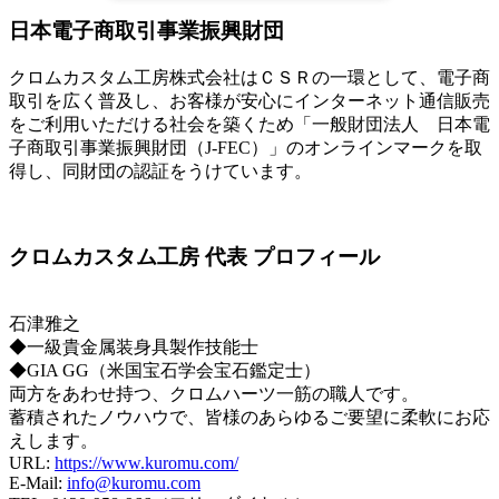
日本電子商取引事業振興財団
クロムカスタム工房株式会社はＣＳＲの一環として、電子商
取引を広く普及し、お客様が安心にインターネット通信販売
をご利用いただける社会を築くため「一般財団法人 日本電
子商取引事業振興財団（J-FEC）」のオンラインマークを取
得し、同財団の認証をうけています。
クロムカスタム工房 代表 プロフィール
石津雅之
◆一級貴金属装身具製作技能士
◆GIA GG（米国宝石学会宝石鑑定士）
両方をあわせ持つ、クロムハーツ一筋の職人です。
蓄積されたノウハウで、皆様のあらゆるご要望に柔軟にお応
えします。
URL:
https://www.kuromu.com/
E-Mail:
info@kuromu.com