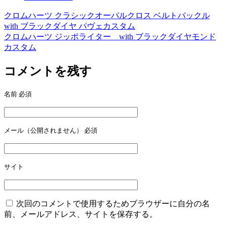
クロムハーツ クラシックオーバルクロス ベルトバックル
投
with ブラックダイヤ パヴェカスタム
稿
クロムハーツ ジッポライター with ブラックダイヤモンド
カスタム
ナ
ビ
コメントを残す
ゲ
名前
必須
ー
シ
ョ
メール（公開されません）
必須
ン
サイト
次回のコメントで使用するためブラウザーに自分の名
前、メールアドレス、サイトを保存する。