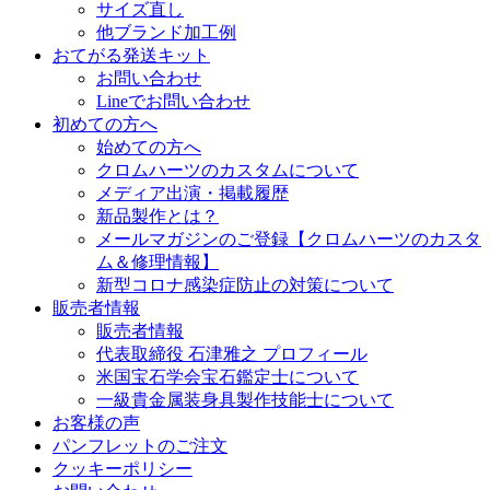
サイズ直し
他ブランド加工例
おてがる発送キット
お問い合わせ
Lineでお問い合わせ
初めての方へ
始めての方へ
クロムハーツのカスタムについて
メディア出演・掲載履歴
新品製作とは？
メールマガジンのご登録【クロムハーツのカスタ
ム＆修理情報】
新型コロナ感染症防止の対策について
販売者情報
販売者情報
代表取締役 石津雅之 プロフィール
米国宝石学会宝石鑑定士について
一級貴金属装身具製作技能士について
お客様の声
パンフレットのご注文
クッキーポリシー