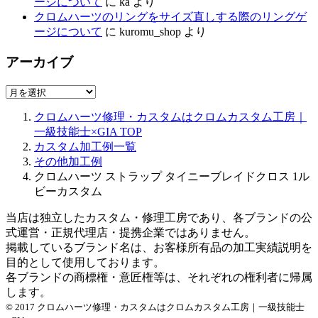
ージについて
に
ka
より
クロムハーツのリングをサイズ直しする際のリングゲ
ージについて
に
kuromu_shop
より
アーカイブ
ア
ー
クロムハーツ修理・カスタムはクロムカスタム工房｜
カ
一級技能士×GIA
TOP
イ
カスタム加工例一覧
ブ
その他加工例
クロムハーツ ストラップ タイニーブレイドクロス 1ル
ビーカスタム
当店は独立したカスタム・修理工房であり、各ブランドの公
式運営・正規代理店・提携企業ではありません。
掲載しているブランド名は、お客様所有品の加工実績説明を
目的として使用しております。
各ブランドの商標権・意匠権等は、それぞれの権利者に帰属
します。
© 2017 クロムハーツ修理・カスタムはクロムカスタム工房｜一級技能士