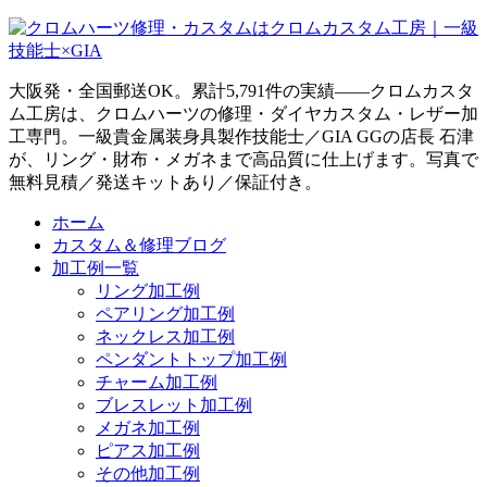
大阪発・全国郵送OK。累計5,791件の実績——クロムカスタ
ム工房は、クロムハーツの修理・ダイヤカスタム・レザー加
工専門。一級貴金属装身具製作技能士／GIA GGの店長 石津
が、リング・財布・メガネまで高品質に仕上げます。写真で
無料見積／発送キットあり／保証付き。
ホーム
カスタム＆修理ブログ
加工例一覧
リング加工例
ペアリング加工例
ネックレス加工例
ペンダントトップ加工例
チャーム加工例
ブレスレット加工例
メガネ加工例
ピアス加工例
その他加工例