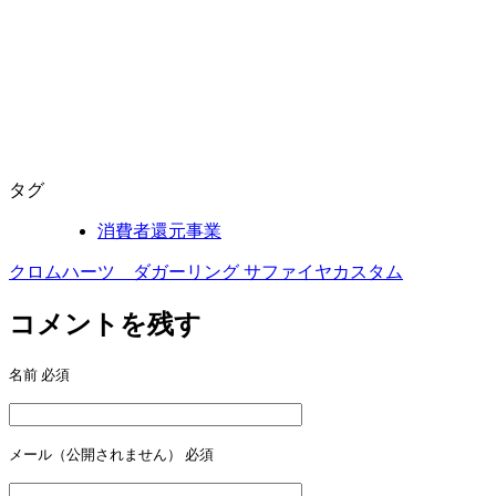
タグ
消費者還元事業
クロムハーツ ダガーリング サファイヤカスタム
投
稿
コメントを残す
ナ
名前
必須
ビ
ゲ
ー
メール（公開されません）
必須
シ