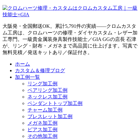
大阪発・全国郵送OK。累計5,791件の実績——クロムカスタ
ム工房は、クロムハーツの修理・ダイヤカスタム・レザー加
工専門。一級貴金属装身具製作技能士／GIA GGの店長 石津
が、リング・財布・メガネまで高品質に仕上げます。写真で
無料見積／発送キットあり／保証付き。
ホーム
カスタム＆修理ブログ
加工例一覧
リング加工例
ペアリング加工例
ネックレス加工例
ペンダントトップ加工例
チャーム加工例
ブレスレット加工例
メガネ加工例
ピアス加工例
その他加工例