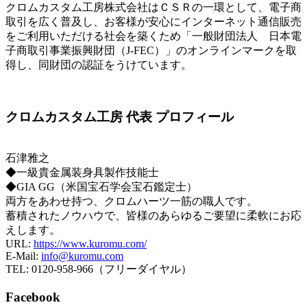
クロムカスタム工房株式会社はＣＳＲの一環として、電子商
取引を広く普及し、お客様が安心にインターネット通信販売
をご利用いただける社会を築くため「一般財団法人 日本電
子商取引事業振興財団（J-FEC）」のオンラインマークを取
得し、同財団の認証をうけています。
クロムカスタム工房 代表 プロフィール
石津雅之
◆一級貴金属装身具製作技能士
◆GIA GG（米国宝石学会宝石鑑定士）
両方をあわせ持つ、クロムハーツ一筋の職人です。
蓄積されたノウハウで、皆様のあらゆるご要望に柔軟にお応
えします。
URL:
https://www.kuromu.com/
E-Mail:
info@kuromu.com
TEL: 0120-958-966（フリーダイヤル）
Facebook