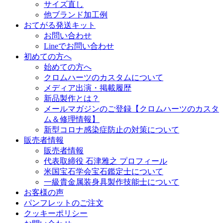
サイズ直し
他ブランド加工例
おてがる発送キット
お問い合わせ
Lineでお問い合わせ
初めての方へ
始めての方へ
クロムハーツのカスタムについて
メディア出演・掲載履歴
新品製作とは？
メールマガジンのご登録【クロムハーツのカスタ
ム＆修理情報】
新型コロナ感染症防止の対策について
販売者情報
販売者情報
代表取締役 石津雅之 プロフィール
米国宝石学会宝石鑑定士について
一級貴金属装身具製作技能士について
お客様の声
パンフレットのご注文
クッキーポリシー