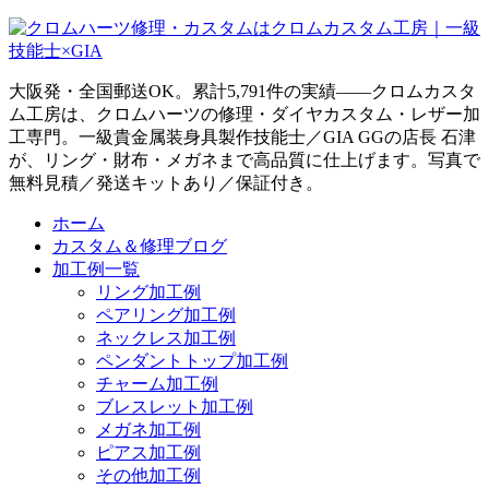
大阪発・全国郵送OK。累計5,791件の実績——クロムカスタ
ム工房は、クロムハーツの修理・ダイヤカスタム・レザー加
工専門。一級貴金属装身具製作技能士／GIA GGの店長 石津
が、リング・財布・メガネまで高品質に仕上げます。写真で
無料見積／発送キットあり／保証付き。
ホーム
カスタム＆修理ブログ
加工例一覧
リング加工例
ペアリング加工例
ネックレス加工例
ペンダントトップ加工例
チャーム加工例
ブレスレット加工例
メガネ加工例
ピアス加工例
その他加工例