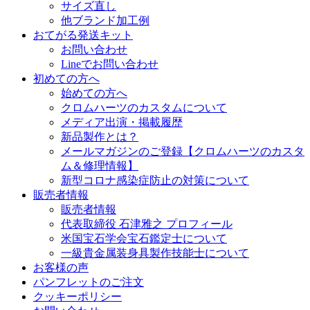
サイズ直し
他ブランド加工例
おてがる発送キット
お問い合わせ
Lineでお問い合わせ
初めての方へ
始めての方へ
クロムハーツのカスタムについて
メディア出演・掲載履歴
新品製作とは？
メールマガジンのご登録【クロムハーツのカスタ
ム＆修理情報】
新型コロナ感染症防止の対策について
販売者情報
販売者情報
代表取締役 石津雅之 プロフィール
米国宝石学会宝石鑑定士について
一級貴金属装身具製作技能士について
お客様の声
パンフレットのご注文
クッキーポリシー