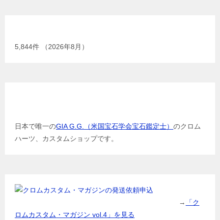
現在までの加工総数
5,844
件 （2026年8月）
GIA G.G.（米国宝石学会宝石鑑定士）
日本で唯一の
GIA G.G.（米国宝石学会宝石鑑定士）
のクロム
ハーツ、カスタムショップです。
→
「ク
ロムカスタム・マガジン vol.4」を見る