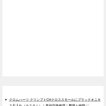
最近のコメント
クロムハーツ クリンプトCHクロススモールにブラックオニキ
ス石入れ（カスタム）｜革紐交換修理｜費用と納期
に