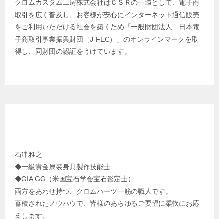
クロムカスタム工房株式会社はＣＳＲの一環として、電子商
取引を広く普及し、お客様が安心にインターネット通信販売
をご利用いただける社会を築くため「一般財団法人 日本電
子商取引事業振興財団（J-FEC）」のオンラインマークを取
得し、同財団の認証をうけています。
クロムカスタム工房 代表 プロフィール
石津雅之
◆一級貴金属装身具製作技能士
◆GIA GG（米国宝石学会宝石鑑定士）
両方をあわせ持つ、クロムハーツ一筋の職人です。
蓄積されたノウハウで、皆様のあらゆるご要望に柔軟にお応
えします。