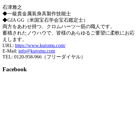
石津雅之
◆一級貴金属装身具製作技能士
◆GIA GG（米国宝石学会宝石鑑定士）
両方をあわせ持つ、クロムハーツ一筋の職人です。
蓄積されたノウハウで、皆様のあらゆるご要望に柔軟にお応
えします。
URL:
https://www.kuromu.com/
E-Mail:
info@kuromu.com
TEL: 0120-958-966（フリーダイヤル）
Facebook