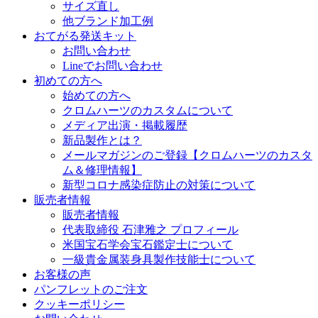
サイズ直し
他ブランド加工例
おてがる発送キット
お問い合わせ
Lineでお問い合わせ
初めての方へ
始めての方へ
クロムハーツのカスタムについて
メディア出演・掲載履歴
新品製作とは？
メールマガジンのご登録【クロムハーツのカスタ
ム＆修理情報】
新型コロナ感染症防止の対策について
販売者情報
販売者情報
代表取締役 石津雅之 プロフィール
米国宝石学会宝石鑑定士について
一級貴金属装身具製作技能士について
お客様の声
パンフレットのご注文
クッキーポリシー