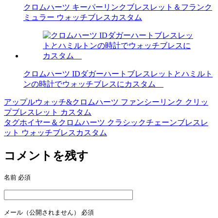
クロムハーツ キーパーリンクブレスレット＆フランク
ミュラー ウォッチブレスカスタム
クロムハーツ IDダガーハートブレスレットとハミルト
ンの時計でウォッチブレスにカスタム
アップルウォッチ&クロムハーツ ファンシーリンク クリッ
投
プブレスレット カスタム
稿
タグホイヤー＆クロムハーツ クラシックチェーンブレスレ
ット ウォッチブレスカスタム
ナ
ビ
コメントを残す
ゲ
名前
必須
ー
シ
ョ
メール（公開されません）
必須