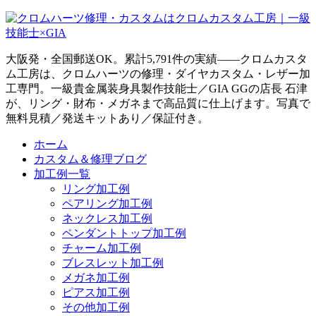
大阪発・全国郵送OK。累計5,791件の実績——クロムカスタ
ム工房は、クロムハーツの修理・ダイヤカスタム・レザー加
工専門。一級貴金属装身具製作技能士／GIA GGの店長 石津
が、リング・財布・メガネまで高品質に仕上げます。写真で
無料見積／発送キットあり／保証付き。
ホーム
カスタム＆修理ブログ
加工例一覧
リング加工例
ペアリング加工例
ネックレス加工例
ペンダントトップ加工例
チャーム加工例
ブレスレット加工例
メガネ加工例
ピアス加工例
その他加工例