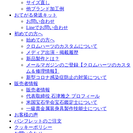
サイズ直し
他ブランド加工例
おてがる発送キット
お問い合わせ
Lineでお問い合わせ
初めての方へ
始めての方へ
クロムハーツのカスタムについて
メディア出演・掲載履歴
新品製作とは？
メールマガジンのご登録【クロムハーツのカスタ
ム＆修理情報】
新型コロナ感染症防止の対策について
販売者情報
販売者情報
代表取締役 石津雅之 プロフィール
米国宝石学会宝石鑑定士について
一級貴金属装身具製作技能士について
お客様の声
パンフレットのご注文
クッキーポリシー