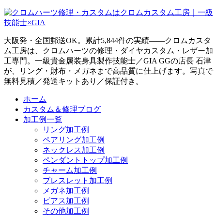
大阪発・全国郵送OK。累計5,844件の実績——クロムカスタ
ム工房は、クロムハーツの修理・ダイヤカスタム・レザー加
工専門。一級貴金属装身具製作技能士／GIA GGの店長 石津
が、リング・財布・メガネまで高品質に仕上げます。写真で
無料見積／発送キットあり／保証付き。
ホーム
カスタム＆修理ブログ
加工例一覧
リング加工例
ペアリング加工例
ネックレス加工例
ペンダントトップ加工例
チャーム加工例
ブレスレット加工例
メガネ加工例
ピアス加工例
その他加工例