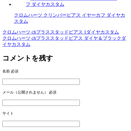
クロムハーツ クリンバーピアス イヤーカフ ダイヤカ
スタム
クロムハーツ chプラススタッドピアス 1ダイヤカスタム
投
クロムハーツ chプラススタッドピアス ダイヤ＆ブラックダ
稿
イヤカスタム
ナ
コメントを残す
ビ
ゲ
名前
必須
ー
シ
メール（公開されません）
必須
ョ
ン
サイト