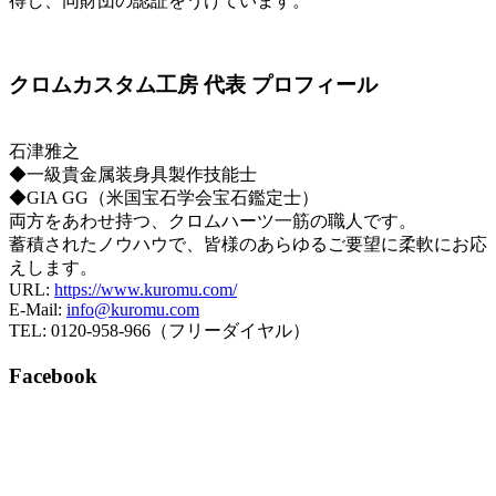
得し、同財団の認証をうけています。
クロムカスタム工房 代表 プロフィール
石津雅之
◆一級貴金属装身具製作技能士
◆GIA GG（米国宝石学会宝石鑑定士）
両方をあわせ持つ、クロムハーツ一筋の職人です。
蓄積されたノウハウで、皆様のあらゆるご要望に柔軟にお応
えします。
URL:
https://www.kuromu.com/
E-Mail:
info@kuromu.com
TEL: 0120-958-966（フリーダイヤル）
Facebook