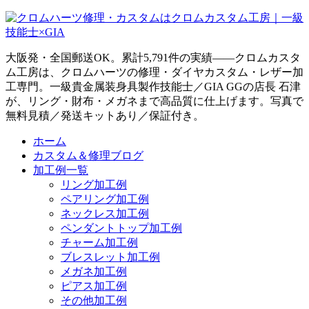
大阪発・全国郵送OK。累計5,791件の実績——クロムカスタ
ム工房は、クロムハーツの修理・ダイヤカスタム・レザー加
工専門。一級貴金属装身具製作技能士／GIA GGの店長 石津
が、リング・財布・メガネまで高品質に仕上げます。写真で
無料見積／発送キットあり／保証付き。
ホーム
カスタム＆修理ブログ
加工例一覧
リング加工例
ペアリング加工例
ネックレス加工例
ペンダントトップ加工例
チャーム加工例
ブレスレット加工例
メガネ加工例
ピアス加工例
その他加工例