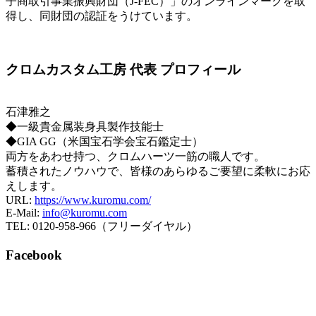
子商取引事業振興財団（J-FEC）」のオンラインマークを取
得し、同財団の認証をうけています。
クロムカスタム工房 代表 プロフィール
石津雅之
◆一級貴金属装身具製作技能士
◆GIA GG（米国宝石学会宝石鑑定士）
両方をあわせ持つ、クロムハーツ一筋の職人です。
蓄積されたノウハウで、皆様のあらゆるご要望に柔軟にお応
えします。
URL:
https://www.kuromu.com/
E-Mail:
info@kuromu.com
TEL: 0120-958-966（フリーダイヤル）
Facebook