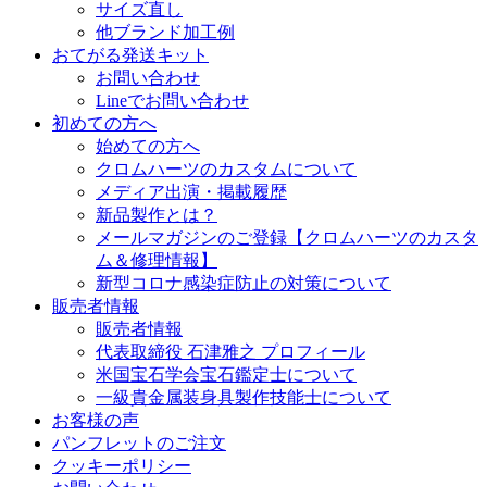
サイズ直し
他ブランド加工例
おてがる発送キット
お問い合わせ
Lineでお問い合わせ
初めての方へ
始めての方へ
クロムハーツのカスタムについて
メディア出演・掲載履歴
新品製作とは？
メールマガジンのご登録【クロムハーツのカスタ
ム＆修理情報】
新型コロナ感染症防止の対策について
販売者情報
販売者情報
代表取締役 石津雅之 プロフィール
米国宝石学会宝石鑑定士について
一級貴金属装身具製作技能士について
お客様の声
パンフレットのご注文
クッキーポリシー