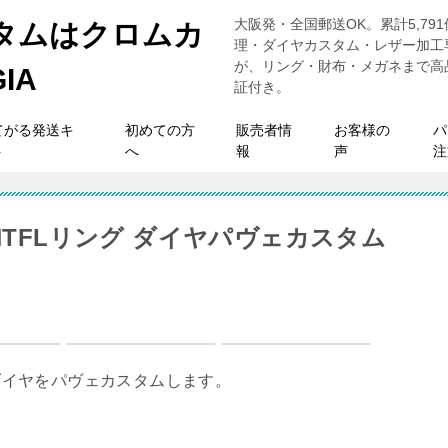
大阪発・全国郵送OK。累計5,7
理・ダイヤカスタム・レザー加工専
が、リング・財布・メガネまで高
証付き。
てがる発送キ
初めての方
販売者情
お客様の
パ
ト
へ
報
声
注
NTFLリング ダイヤパヴェカスタム
にダイヤをパヴェカスタムします。