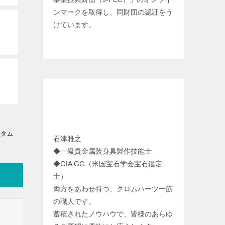
ンマークを取得し、同財団の認証をう
けています。
クロムカスタム工房 代表 プロフィ
ール
スタム
石津雅之
◆一級貴金属装身具製作技能士
◆GIA GG（米国宝石学会宝石鑑定
士）
両方をあわせ持つ、クロムハーツ一筋
の職人です。
蓄積されたノウハウで、皆様のあらゆ