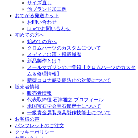
サイズ直し
他ブランド加工例
おてがる発送キット
お問い合わせ
Lineでお問い合わせ
初めての方へ
始めての方へ
クロムハーツのカスタムについて
メディア出演・掲載履歴
新品製作とは？
メールマガジンのご登録【クロムハーツのカスタ
ム＆修理情報】
新型コロナ感染症防止の対策について
販売者情報
販売者情報
代表取締役 石津雅之 プロフィール
米国宝石学会宝石鑑定士について
一級貴金属装身具製作技能士について
お客様の声
パンフレットのご注文
クッキーポリシー