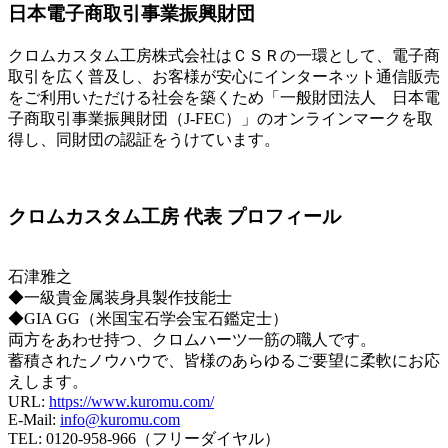
日本電子商取引事業振興財団
クロムカスタム工房株式会社はＣＳＲの一環として、電子商
取引を広く普及し、お客様が安心にインターネット通信販売
をご利用いただける社会を築くため「一般財団法人 日本電
子商取引事業振興財団（J-FEC）」のオンラインマークを取
得し、同財団の認証をうけています。
クロムカスタム工房 代表 プロフィール
石津雅之
◆一級貴金属装身具製作技能士
◆GIA GG（米国宝石学会宝石鑑定士）
両方をあわせ持つ、クロムハーツ一筋の職人です。
蓄積されたノウハウで、皆様のあらゆるご要望に柔軟にお応
えします。
URL:
https://www.kuromu.com/
E-Mail:
info@kuromu.com
TEL: 0120-958-966（フリーダイヤル）