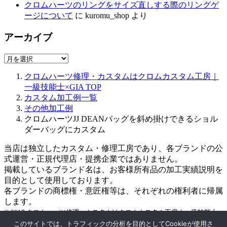
クロムハーツのリングをサイズ直しする際のリングゲ
ージについて
に
kuromu_shop
より
アーカイブ
ア
ー
クロムハーツ修理・カスタムはクロムカスタム工房｜
カ
一級技能士×GIA
TOP
イ
カスタム加工例一覧
ブ
その他加工例
クロムハーツJJ DEANバッグを斜め掛けできるショル
ダーバッグにカスタム
当店は独立したカスタム・修理工房であり、各ブランドの公
式運営・正規代理店・提携企業ではありません。
掲載しているブランド名は、お客様所有品の加工実績説明を
目的として使用しております。
各ブランドの商標権・意匠権等は、それぞれの権利者に帰属
します。
© 2017 クロムハーツ修理・カスタムはクロムカスタム工房｜一級技能士
×GIA
このサイトでは、トラフィックの分析を目的としてCookieが使用さ