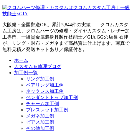
大阪発・全国郵送OK。累計5,844件の実績——クロムカスタ
ム工房は、クロムハーツの修理・ダイヤカスタム・レザー加
工専門。一級貴金属装身具製作技能士／GIA GGの店長 石津
が、リング・財布・メガネまで高品質に仕上げます。写真で
無料見積／発送キットあり／保証付き。
ホーム
カスタム＆修理ブログ
加工例一覧
リング加工例
ペアリング加工例
ネックレス加工例
ペンダントトップ加工例
チャーム加工例
ブレスレット加工例
メガネ加工例
ピアス加工例
その他加工例