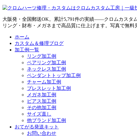
大阪発・全国郵送OK。累計5,791件の実績——クロムカス
リング・財布・メガネまで高品質に仕上げます。写真で無料
ホーム
カスタム＆修理ブログ
加工例一覧
リング加工例
ペアリング加工例
ネックレス加工例
ペンダントトップ加工例
チャーム加工例
ブレスレット加工例
メガネ加工例
ピアス加工例
その他加工例
サイズ直し
他ブランド加工例
おてがる発送キット
お問い合わせ