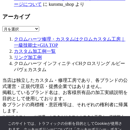
ージについて
に
kuromu_shop
より
アーカイブ
ア
ー
クロムハーツ修理・カスタムはクロムカスタム工房｜
カ
一級技能士×GIA
TOP
イ
カスタム加工例一覧
ブ
リング加工例
クロムハーツ インフィニティCHクロスリング ルビー
パヴェカスタム
当店は独立したカスタム・修理工房であり、各ブランドの公
式運営・正規代理店・提携企業ではありません。
掲載しているブランド名は、お客様所有品の加工実績説明を
目的として使用しております。
各ブランドの商標権・意匠権等は、それぞれの権利者に帰属
します。
© 2017 クロムハーツ修理・カスタムはクロムカスタム工房｜一級技能士
×GIA
このサイトでは、トラフィックの分析を目的としてCookieが使用さ
れます。クッキーポリシーについては「クッキーポリシー」ボタン