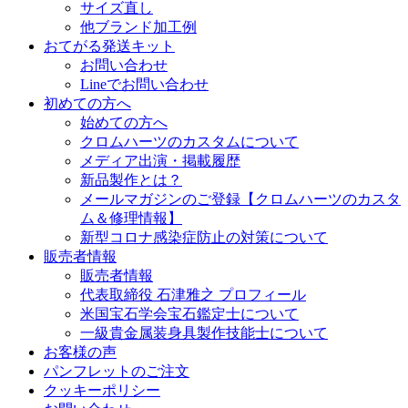
サイズ直し
他ブランド加工例
おてがる発送キット
お問い合わせ
Lineでお問い合わせ
初めての方へ
始めての方へ
クロムハーツのカスタムについて
メディア出演・掲載履歴
新品製作とは？
メールマガジンのご登録【クロムハーツのカスタ
ム＆修理情報】
新型コロナ感染症防止の対策について
販売者情報
販売者情報
代表取締役 石津雅之 プロフィール
米国宝石学会宝石鑑定士について
一級貴金属装身具製作技能士について
お客様の声
パンフレットのご注文
クッキーポリシー