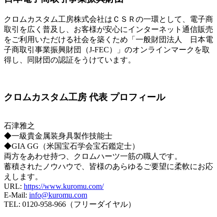
クロムカスタム工房株式会社はＣＳＲの一環として、電子商
取引を広く普及し、お客様が安心にインターネット通信販売
をご利用いただける社会を築くため「一般財団法人 日本電
子商取引事業振興財団（J-FEC）」のオンラインマークを取
得し、同財団の認証をうけています。
クロムカスタム工房 代表 プロフィール
石津雅之
◆一級貴金属装身具製作技能士
◆GIA GG（米国宝石学会宝石鑑定士）
両方をあわせ持つ、クロムハーツ一筋の職人です。
蓄積されたノウハウで、皆様のあらゆるご要望に柔軟にお応
えします。
URL:
https://www.kuromu.com/
E-Mail:
info@kuromu.com
TEL: 0120-958-966（フリーダイヤル）