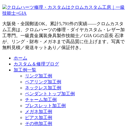
大阪発・全国郵送OK。累計5,791件の実績——クロムカスタ
ム工房は、クロムハーツの修理・ダイヤカスタム・レザー加
工専門。一級貴金属装身具製作技能士／GIA GGの店長 石津
が、リング・財布・メガネまで高品質に仕上げます。写真で
無料見積／発送キットあり／保証付き。
ホーム
カスタム＆修理ブログ
加工例一覧
リング加工例
ペアリング加工例
ネックレス加工例
ペンダントトップ加工例
チャーム加工例
ブレスレット加工例
メガネ加工例
ピアス加工例
その他加工例