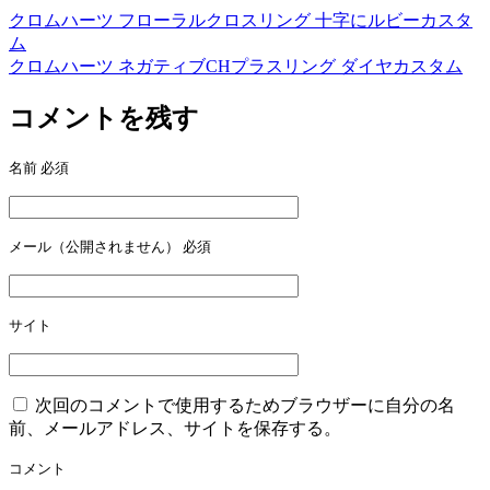
クロムハーツ フローラルクロスリング 十字にルビーカスタ
投
ム
稿
クロムハーツ ネガティブCHプラスリング ダイヤカスタム
ナ
コメントを残す
ビ
ゲ
名前
必須
ー
シ
メール（公開されません）
必須
ョ
ン
サイト
次回のコメントで使用するためブラウザーに自分の名
前、メールアドレス、サイトを保存する。
コメント