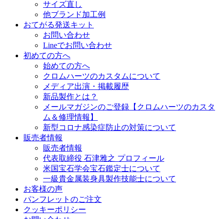
サイズ直し
他ブランド加工例
おてがる発送キット
お問い合わせ
Lineでお問い合わせ
初めての方へ
始めての方へ
クロムハーツのカスタムについて
メディア出演・掲載履歴
新品製作とは？
メールマガジンのご登録【クロムハーツのカスタ
ム＆修理情報】
新型コロナ感染症防止の対策について
販売者情報
販売者情報
代表取締役 石津雅之 プロフィール
米国宝石学会宝石鑑定士について
一級貴金属装身具製作技能士について
お客様の声
パンフレットのご注文
クッキーポリシー