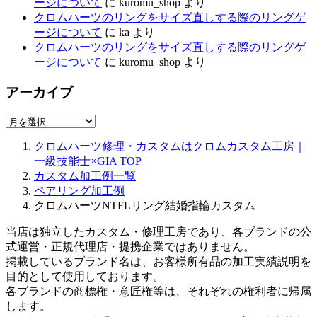
ージについて
に
kuromu_shop
より
クロムハーツのリングをサイズ直しする際のリングゲ
ージについて
に
ka
より
クロムハーツのリングをサイズ直しする際のリングゲ
ージについて
に
kuromu_shop
より
アーカイブ
ア
ー
クロムハーツ修理・カスタムはクロムカスタム工房｜
カ
一級技能士×GIA
TOP
イ
カスタム加工例一覧
ブ
ペアリング加工例
クロムハーツNTFLリング結婚指輪カスタム
当店は独立したカスタム・修理工房であり、各ブランドの公
式運営・正規代理店・提携企業ではありません。
掲載しているブランド名は、お客様所有品の加工実績説明を
目的として使用しております。
各ブランドの商標権・意匠権等は、それぞれの権利者に帰属
します。