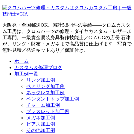
大阪発・全国郵送OK。累計5,844件の実績——クロムカスタ
ム工房は、クロムハーツの修理・ダイヤカスタム・レザー加
工専門。一級貴金属装身具製作技能士／GIA GGの店長 石津
が、リング・財布・メガネまで高品質に仕上げます。写真で
無料見積／発送キットあり／保証付き。
ホーム
カスタム＆修理ブログ
加工例一覧
リング加工例
ペアリング加工例
ネックレス加工例
ペンダントトップ加工例
チャーム加工例
ブレスレット加工例
メガネ加工例
ピアス加工例
その他加工例