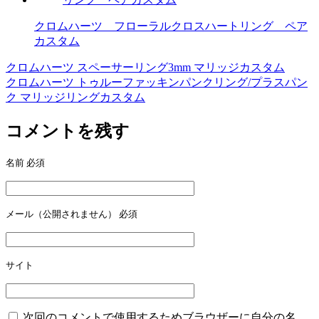
クロムハーツ フローラルクロスハートリング ペア
カスタム
クロムハーツ スペーサーリング3mm マリッジカスタム
投
クロムハーツ トゥルーファッキンパンクリング/プラスパン
稿
ク マリッジリングカスタム
ナ
コメントを残す
ビ
ゲ
名前
必須
ー
シ
メール（公開されません）
必須
ョ
ン
サイト
次回のコメントで使用するためブラウザーに自分の名