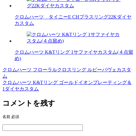
クロムハーツ タイニーE CHプラスリング22Kダイヤ
カスタム
クロムハーツ K&Tリング 1サファイヤカスタム(４点留
め)
クロムハーツ フローラルクロスリング ルビーパヴェカスタ
投
ム
稿
クロムハーツ K&Tリング ゴールドイオンプレーティング＆
1ダイヤカスタム
ナ
ビ
コメントを残す
ゲ
名前
必須
ー
シ