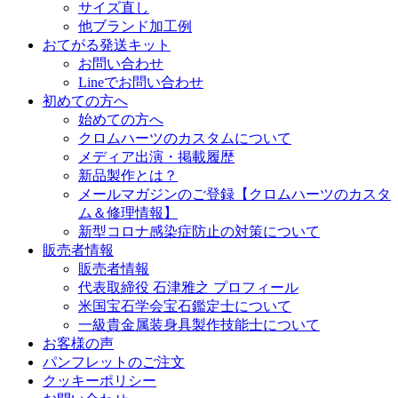
サイズ直し
他ブランド加工例
おてがる発送キット
お問い合わせ
Lineでお問い合わせ
初めての方へ
始めての方へ
クロムハーツのカスタムについて
メディア出演・掲載履歴
新品製作とは？
メールマガジンのご登録【クロムハーツのカスタ
ム＆修理情報】
新型コロナ感染症防止の対策について
販売者情報
販売者情報
代表取締役 石津雅之 プロフィール
米国宝石学会宝石鑑定士について
一級貴金属装身具製作技能士について
お客様の声
パンフレットのご注文
クッキーポリシー