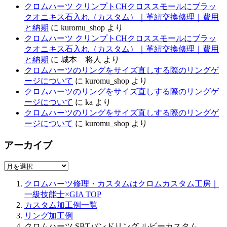
クロムハーツ クリンプトCHクロススモールにブラッ
クオニキス石入れ（カスタム）｜革紐交換修理｜費用
と納期
に
kuromu_shop
より
クロムハーツ クリンプトCHクロススモールにブラッ
クオニキス石入れ（カスタム）｜革紐交換修理｜費用
と納期
に
城本 将人
より
クロムハーツのリングをサイズ直しする際のリングゲ
ージについて
に
kuromu_shop
より
クロムハーツのリングをサイズ直しする際のリングゲ
ージについて
に
ka
より
クロムハーツのリングをサイズ直しする際のリングゲ
ージについて
に
kuromu_shop
より
アーカイブ
ア
ー
クロムハーツ修理・カスタムはクロムカスタム工房｜
カ
一級技能士×GIA
TOP
イ
カスタム加工例一覧
ブ
リング加工例
クロムハーツ SBTバンドリング ルビーカスタム