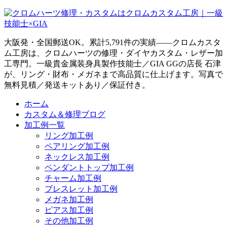
大阪発・全国郵送OK。累計5,791件の実績——クロムカスタ
ム工房は、クロムハーツの修理・ダイヤカスタム・レザー加
工専門。一級貴金属装身具製作技能士／GIA GGの店長 石津
が、リング・財布・メガネまで高品質に仕上げます。写真で
無料見積／発送キットあり／保証付き。
ホーム
カスタム＆修理ブログ
加工例一覧
リング加工例
ペアリング加工例
ネックレス加工例
ペンダントトップ加工例
チャーム加工例
ブレスレット加工例
メガネ加工例
ピアス加工例
その他加工例