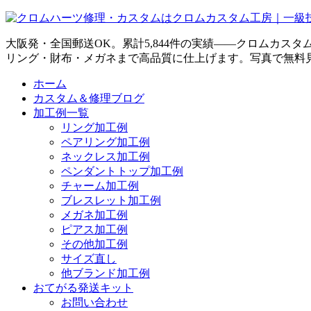
大阪発・全国郵送OK。累計5,844件の実績——クロムカス
リング・財布・メガネまで高品質に仕上げます。写真で無料
ホーム
カスタム＆修理ブログ
加工例一覧
リング加工例
ペアリング加工例
ネックレス加工例
ペンダントトップ加工例
チャーム加工例
ブレスレット加工例
メガネ加工例
ピアス加工例
その他加工例
サイズ直し
他ブランド加工例
おてがる発送キット
お問い合わせ