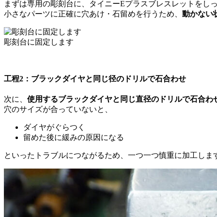
まずは専用の彫刻台に、タイニーEプラスブレスレットをし
小さなパーツに正確に穴あけ・石留めを行うため、
動かない
彫刻台に固定します
工程2：ブラックダイヤと同じ径のドリルで石合わせ
次に、
使用するブラックダイヤと同じ直径のドリルで石合わ
穴のサイズが合っていないと、
ダイヤがぐらつく
留めた後に緩みの原因になる
といったトラブルにつながるため、一つ一つ慎重に加工しま