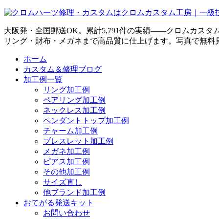
大阪発・全国郵送OK。累計5,791件の実績——クロムカス
リング・財布・メガネまで高品質に仕上げます。写真で無料
ホーム
カスタム＆修理ブログ
加工例一覧
リング加工例
ペアリング加工例
ネックレス加工例
ペンダントトップ加工例
チャーム加工例
ブレスレット加工例
メガネ加工例
ピアス加工例
その他加工例
サイズ直し
他ブランド加工例
おてがる発送キット
お問い合わせ