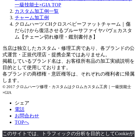
カ
一級技能士×GIA
TOP
イ
カスタム加工例一覧
ブ
チャーム加工例
クロムハーツ CHクロスベビーファットチャーム｜傷
だらけから復活させるブルーサファイヤパヴェカスタ
ム【チェーン切れ修理・鑑別書付き】
当店は独立したカスタム・修理工房であり、各ブランドの公
式運営・正規代理店・提携企業ではありません。
掲載しているブランド名は、お客様所有品の加工実績説明を
目的として使用しております。
各ブランドの商標権・意匠権等は、それぞれの権利者に帰属
します。
© 2017 クロムハーツ修理・カスタムはクロムカスタム工房｜一級技能士
×GIA
シェア
電話
お問合わせ
TOPへ
このサイトでは、トラフィックの分析を目的としてCookieが