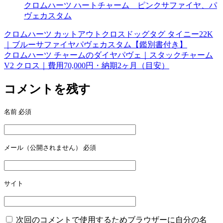
クロムハーツ ハートチャーム ピンクサファイヤ、パ
ヴェカスタム
クロムハーツ カットアウトクロスドッグタグ タイニー22K
投
｜ブルーサファイヤパヴェカスタム【鑑別書付き】
稿
クロムハーツ チャームのダイヤパヴェ｜スタックチャーム
V2 クロス｜費用70,000円・納期2ヶ月（目安）
ナ
ビ
コメントを残す
ゲ
名前
必須
ー
シ
ョ
メール（公開されません）
必須
ン
サイト
次回のコメントで使用するためブラウザーに自分の名