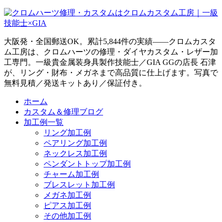
大阪発・全国郵送OK。累計5,844件の実績——クロムカスタ
ム工房は、クロムハーツの修理・ダイヤカスタム・レザー加
工専門。一級貴金属装身具製作技能士／GIA GGの店長 石津
が、リング・財布・メガネまで高品質に仕上げます。写真で
無料見積／発送キットあり／保証付き。
ホーム
カスタム＆修理ブログ
加工例一覧
リング加工例
ペアリング加工例
ネックレス加工例
ペンダントトップ加工例
チャーム加工例
ブレスレット加工例
メガネ加工例
ピアス加工例
その他加工例