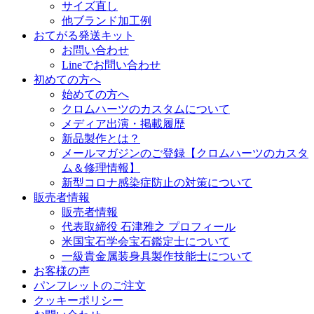
サイズ直し
他ブランド加工例
おてがる発送キット
お問い合わせ
Lineでお問い合わせ
初めての方へ
始めての方へ
クロムハーツのカスタムについて
メディア出演・掲載履歴
新品製作とは？
メールマガジンのご登録【クロムハーツのカスタ
ム＆修理情報】
新型コロナ感染症防止の対策について
販売者情報
販売者情報
代表取締役 石津雅之 プロフィール
米国宝石学会宝石鑑定士について
一級貴金属装身具製作技能士について
お客様の声
パンフレットのご注文
クッキーポリシー