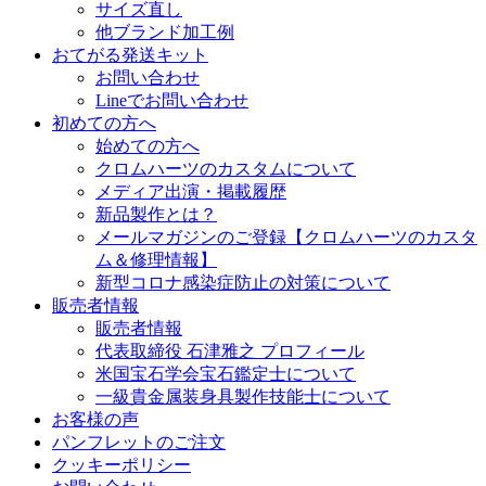
サイズ直し
他ブランド加工例
おてがる発送キット
お問い合わせ
Lineでお問い合わせ
初めての方へ
始めての方へ
クロムハーツのカスタムについて
メディア出演・掲載履歴
新品製作とは？
メールマガジンのご登録【クロムハーツのカスタ
ム＆修理情報】
新型コロナ感染症防止の対策について
販売者情報
販売者情報
代表取締役 石津雅之 プロフィール
米国宝石学会宝石鑑定士について
一級貴金属装身具製作技能士について
お客様の声
パンフレットのご注文
クッキーポリシー