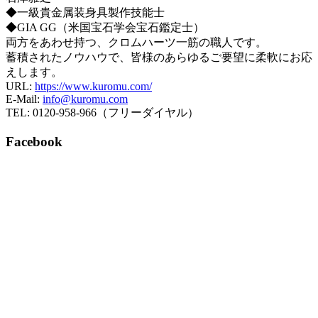
◆一級貴金属装身具製作技能士
◆GIA GG（米国宝石学会宝石鑑定士）
両方をあわせ持つ、クロムハーツ一筋の職人です。
蓄積されたノウハウで、皆様のあらゆるご要望に柔軟にお応
えします。
URL:
https://www.kuromu.com/
E-Mail:
info@kuromu.com
TEL: 0120-958-966（フリーダイヤル）
Facebook