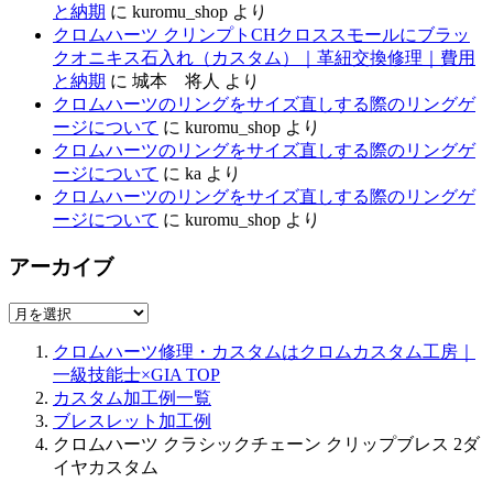
と納期
に
kuromu_shop
より
クロムハーツ クリンプトCHクロススモールにブラッ
クオニキス石入れ（カスタム）｜革紐交換修理｜費用
と納期
に
城本 将人
より
クロムハーツのリングをサイズ直しする際のリングゲ
ージについて
に
kuromu_shop
より
クロムハーツのリングをサイズ直しする際のリングゲ
ージについて
に
ka
より
クロムハーツのリングをサイズ直しする際のリングゲ
ージについて
に
kuromu_shop
より
アーカイブ
ア
ー
クロムハーツ修理・カスタムはクロムカスタム工房｜
カ
一級技能士×GIA
TOP
イ
カスタム加工例一覧
ブ
ブレスレット加工例
クロムハーツ クラシックチェーン クリップブレス 2ダ
イヤカスタム