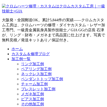
大阪発・全国郵送OK。累計5,844件の実績——クロムカスタ
ム工房は、クロムハーツの修理・ダイヤカスタム・レザー加
工専門。一級貴金属装身具製作技能士／GIA GGの店長 石津
が、リング・財布・メガネまで高品質に仕上げます。写真で
無料見積／発送キットあり／保証付き。
ホーム
カスタム＆修理ブログ
加工例一覧
リング加工例
ペアリング加工例
ネックレス加工例
ペンダントトップ加工例
チャーム加工例
ブレスレット加工例
メガネ加工例
ピアス加工例
その他加工例