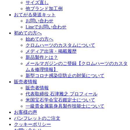
サイズ直し
他ブランド加工例
おてがる発送キット
お問い合わせ
Lineでお問い合わせ
初めての方へ
始めての方へ
クロムハーツのカスタムについて
メディア出演・掲載履歴
新品製作とは？
メールマガジンのご登録【クロムハーツのカスタ
ム＆修理情報】
新型コロナ感染症防止の対策について
販売者情報
販売者情報
代表取締役 石津雅之 プロフィール
米国宝石学会宝石鑑定士について
一級貴金属装身具製作技能士について
お客様の声
パンフレットのご注文
クッキーポリシー