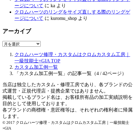
ージについて
に
ka
より
クロムハーツのリングをサイズ直しする際のリングゲ
ージについて
に
kuromu_shop
より
アーカイブ
ア
ー
クロムハーツ修理・カスタムはクロムカスタム工房｜
カ
一級技能士×GIA
TOP
イ
カスタム加工例一覧
ブ
「カスタム加工例一覧」の記事一覧（4 / 42ページ）
当店は独立したカスタム・修理工房であり、各ブランドの公
式運営・正規代理店・提携企業ではありません。
掲載しているブランド名は、お客様所有品の加工実績説明を
目的として使用しております。
各ブランドの商標権・意匠権等は、それぞれの権利者に帰属
します。
© 2017 クロムハーツ修理・カスタムはクロムカスタム工房｜一級技能士
×GIA