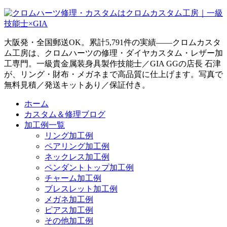
大阪発・全国郵送OK。累計5,791件の実績——クロムカスタ
ム工房は、クロムハーツの修理・ダイヤカスタム・レザー加
工専門。一級貴金属装身具製作技能士／GIA GGの店長 石津
が、リング・財布・メガネまで高品質に仕上げます。写真で
無料見積／発送キットあり／保証付き。
ホーム
カスタム＆修理ブログ
加工例一覧
リング加工例
ペアリング加工例
ネックレス加工例
ペンダントトップ加工例
チャーム加工例
ブレスレット加工例
メガネ加工例
ピアス加工例
その他加工例