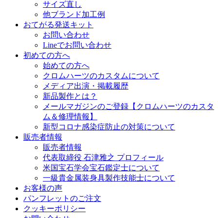
サイズ直し
他ブランド加工例
おてがる発送キット
お問い合わせ
Lineでお問い合わせ
初めての方へ
始めての方へ
クロムハーツのカスタムについて
メディア出演・掲載履歴
新品製作とは？
メールマガジンのご登録【クロムハーツのカスタ
ム＆修理情報】
新型コロナ感染症防止の対策について
販売者情報
販売者情報
代表取締役 石津雅之 プロフィール
米国宝石学会宝石鑑定士について
一級貴金属装身具製作技能士について
お客様の声
パンフレットのご注文
クッキーポリシー