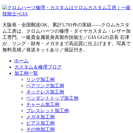
大阪発・全国郵送OK。累計5,791件の実績——クロムカスタ
ム工房は、クロムハーツの修理・ダイヤカスタム・レザー加
工専門。一級貴金属装身具製作技能士／GIA GGの店長 石津
が、リング・財布・メガネまで高品質に仕上げます。写真で
無料見積／発送キットあり／保証付き。
ホーム
カスタム＆修理ブログ
加工例一覧
リング加工例
ペアリング加工例
ネックレス加工例
ペンダントトップ加工例
チャーム加工例
ブレスレット加工例
メガネ加工例
ピアス加工例
その他加工例