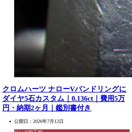
クロムハーツ ナローVバンドリングに
ダイヤ5石カスタム｜0.136ct｜費用5万
円・納期2ヶ月｜鑑別書付き
公開日：
2026年7月12日