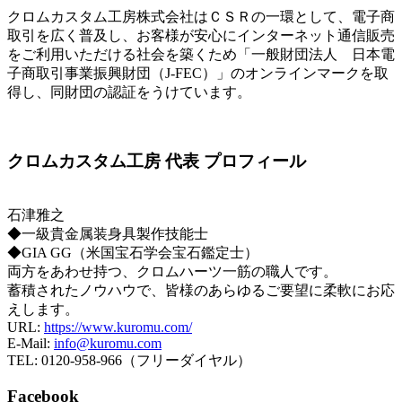
クロムカスタム工房株式会社はＣＳＲの一環として、電子商
取引を広く普及し、お客様が安心にインターネット通信販売
をご利用いただける社会を築くため「一般財団法人 日本電
子商取引事業振興財団（J-FEC）」のオンラインマークを取
得し、同財団の認証をうけています。
クロムカスタム工房 代表 プロフィール
石津雅之
◆一級貴金属装身具製作技能士
◆GIA GG（米国宝石学会宝石鑑定士）
両方をあわせ持つ、クロムハーツ一筋の職人です。
蓄積されたノウハウで、皆様のあらゆるご要望に柔軟にお応
えします。
URL:
https://www.kuromu.com/
E-Mail:
info@kuromu.com
TEL: 0120-958-966（フリーダイヤル）
Facebook