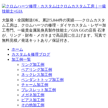
大阪発・全国郵送OK。累計5,844件の実績——クロムカスタ
ム工房は、クロムハーツの修理・ダイヤカスタム・レザー加
工専門。一級貴金属装身具製作技能士／GIA GGの店長 石津
が、リング・財布・メガネまで高品質に仕上げます。写真で
無料見積／発送キットあり／保証付き。
ホーム
カスタム＆修理ブログ
加工例一覧
リング加工例
ペアリング加工例
ネックレス加工例
ペンダントトップ加工例
チャーム加工例
ブレスレット加工例
メガネ加工例
ピアス加工例
その他加工例