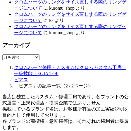
クロムハーツのリングをサイズ直しする際のリングゲ
ージについて
に
kuromu_shop
より
クロムハーツのリングをサイズ直しする際のリングゲ
ージについて
に
ka
より
クロムハーツのリングをサイズ直しする際のリングゲ
ージについて
に
kuromu_shop
より
アーカイブ
ア
ー
クロムハーツ修理・カスタムはクロムカスタム工房｜
カ
一級技能士×GIA
TOP
イ
ピアス
ブ
「ピアス」の記事一覧（2 / 2ページ）
当店は独立したカスタム・修理工房であり、各ブランドの公
式運営・正規代理店・提携企業ではありません。
掲載しているブランド名は、お客様所有品の加工実績説明を
目的として使用しております。
各ブランドの商標権・意匠権等は、それぞれの権利者に帰属
します。