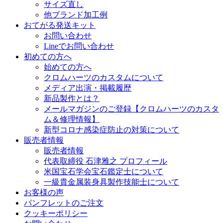
サイズ直し
他ブランド加工例
おてがる発送キット
お問い合わせ
Lineでお問い合わせ
初めての方へ
始めての方へ
クロムハーツのカスタムについて
メディア出演・掲載履歴
新品製作とは？
メールマガジンのご登録【クロムハーツのカスタ
ム＆修理情報】
新型コロナ感染症防止の対策について
販売者情報
販売者情報
代表取締役 石津雅之 プロフィール
米国宝石学会宝石鑑定士について
一級貴金属装身具製作技能士について
お客様の声
パンフレットのご注文
クッキーポリシー