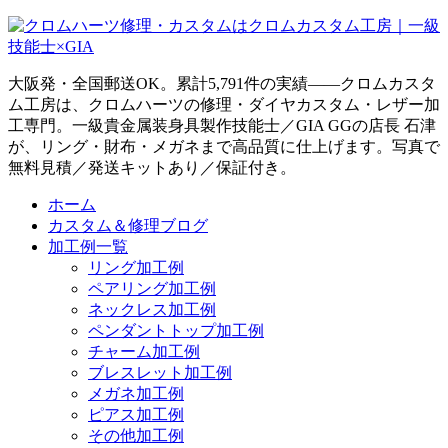
大阪発・全国郵送OK。累計5,791件の実績——クロムカスタ
ム工房は、クロムハーツの修理・ダイヤカスタム・レザー加
工専門。一級貴金属装身具製作技能士／GIA GGの店長 石津
が、リング・財布・メガネまで高品質に仕上げます。写真で
無料見積／発送キットあり／保証付き。
ホーム
カスタム＆修理ブログ
加工例一覧
リング加工例
ペアリング加工例
ネックレス加工例
ペンダントトップ加工例
チャーム加工例
ブレスレット加工例
メガネ加工例
ピアス加工例
その他加工例