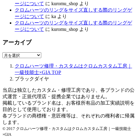
ージについて
に
kuromu_shop
より
クロムハーツのリングをサイズ直しする際のリングゲ
ージについて
に
ka
より
クロムハーツのリングをサイズ直しする際のリングゲ
ージについて
に
kuromu_shop
より
アーカイブ
ア
ー
クロムハーツ修理・カスタムはクロムカスタム工房｜
カ
一級技能士×GIA
TOP
イ
ブラックダイヤ
ブ
当店は独立したカスタム・修理工房であり、各ブランドの公
式運営・正規代理店・提携企業ではありません。
掲載しているブランド名は、お客様所有品の加工実績説明を
目的として使用しております。
各ブランドの商標権・意匠権等は、それぞれの権利者に帰属
します。
© 2017 クロムハーツ修理・カスタムはクロムカスタム工房｜一級技能士
×GIA