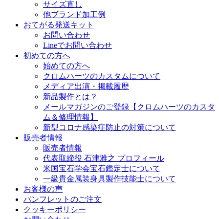
サイズ直し
他ブランド加工例
おてがる発送キット
お問い合わせ
Lineでお問い合わせ
初めての方へ
始めての方へ
クロムハーツのカスタムについて
メディア出演・掲載履歴
新品製作とは？
メールマガジンのご登録【クロムハーツのカスタ
ム＆修理情報】
新型コロナ感染症防止の対策について
販売者情報
販売者情報
代表取締役 石津雅之 プロフィール
米国宝石学会宝石鑑定士について
一級貴金属装身具製作技能士について
お客様の声
パンフレットのご注文
クッキーポリシー