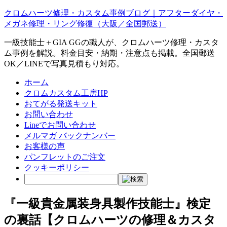
クロムハーツ修理・カスタム事例ブログ｜アフターダイヤ・
メガネ修理・リング修復（大阪／全国郵送）
一級技能士＋GIA GGの職人が、クロムハーツ修理・カスタ
ム事例を解説。料金目安・納期・注意点も掲載。全国郵送
OK／LINEで写真見積もり対応。
ホーム
クロムカスタム工房HP
おてがる発送キット
お問い合わせ
Lineでお問い合わせ
メルマガ バックナンバー
お客様の声
パンフレットのご注文
クッキーポリシー
『一級貴金属装身具製作技能士』検定
の裏話【クロムハーツの修理＆カスタ