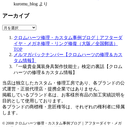
kuromu_blog
より
アーカイブ
ア
ー
クロムハーツ修理・カスタム事例ブログ｜アフターダ
カ
イヤ・メガネ修理・リング修復（大阪／全国郵送）
イ
TOP
ブ
メルマガバックナンバー【クロムハーツの修理＆カス
タム情報】
『一級貴金属装身具製作技能士』検定の裏話【クロム
ハーツの修理＆カスタム情報】
当店は独立したカスタム・修理工房であり、各ブランドの公
式運営・正規代理店・提携企業ではありません。
掲載しているブランド名は、お客様所有品の加工実績説明を
目的として使用しております。
各ブランドの商標権・意匠権等は、それぞれの権利者に帰属
します。
© 2008 クロムハーツ修理・カスタム事例ブログ｜アフターダイヤ・メガ