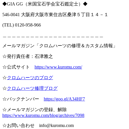
◆GIA GG（米国宝石学会宝石鑑定士）◆
546-0041 大阪府大阪市東住吉区桑津５丁目１４－１
(TEL) 0120-958-966
＿＿＿＿＿＿＿＿＿＿＿＿＿＿＿＿＿＿＿＿＿＿
メールマガジン「クロムハーツの修理＆カスタム情報」
☆発行責任者：石津雅之
☆公式サイト
https://www.kuromu.com/
☆
クロムハーツのブログ
☆
クロムハーツ修理ブログ
☆バックナンバー
https://goo.gl/A34HF7
☆メールマガジンの登録、解除
https://www.kuromu.com/blog/archives/7098
☆お問い合わせ info@kuromu.com