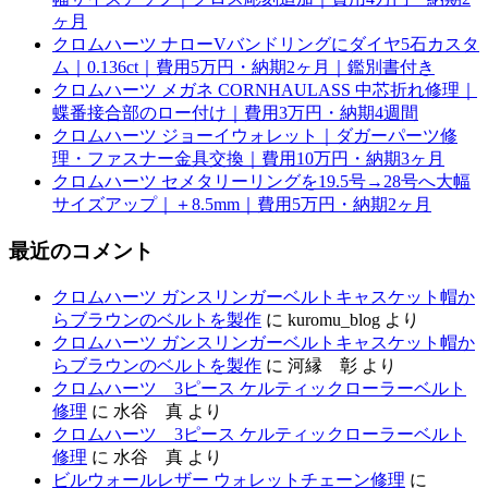
ヶ月
クロムハーツ ナローVバンドリングにダイヤ5石カスタ
ム｜0.136ct｜費用5万円・納期2ヶ月｜鑑別書付き
クロムハーツ メガネ CORNHAULASS 中芯折れ修理｜
蝶番接合部のロー付け｜費用3万円・納期4週間
クロムハーツ ジョーイウォレット｜ダガーパーツ修
理・ファスナー金具交換｜費用10万円・納期3ヶ月
クロムハーツ セメタリーリングを19.5号→28号へ大幅
サイズアップ｜＋8.5mm｜費用5万円・納期2ヶ月
最近のコメント
クロムハーツ ガンスリンガーベルトキャスケット帽か
らブラウンのベルトを製作
に
kuromu_blog
より
クロムハーツ ガンスリンガーベルトキャスケット帽か
らブラウンのベルトを製作
に
河縁 彰
より
クロムハーツ 3ピース ケルティックローラーベルト
修理
に
水谷 真
より
クロムハーツ 3ピース ケルティックローラーベルト
修理
に
水谷 真
より
ビルウォールレザー ウォレットチェーン修理
に