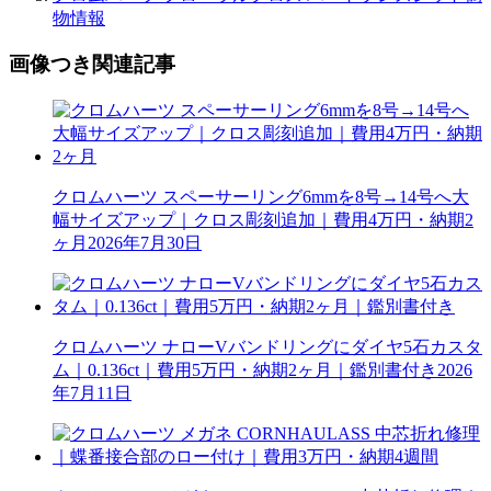
物情報
画像つき関連記事
クロムハーツ スペーサーリング6mmを8号→14号へ大
幅サイズアップ｜クロス彫刻追加｜費用4万円・納期2
ヶ月
2026年7月30日
クロムハーツ ナローVバンドリングにダイヤ5石カスタ
ム｜0.136ct｜費用5万円・納期2ヶ月｜鑑別書付き
2026
年7月11日