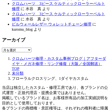
クロムハーツ 3ピース ケルティックローラーベルト
修理
に
水谷 真
より
クロムハーツ 3ピース ケルティックローラーベルト
修理
に
水谷 真
より
ビルウォールレザー ウォレットチェーン修理
に
kuromu_blog
より
アーカイブ
ア
ー
クロムハーツ修理・カスタム事例ブログ｜アフターダ
カ
イヤ・メガネ修理・リング修復（大阪／全国郵送）
イ
TOP
ブ
未分類
フローラルクロスリング、1ダイヤカスタム
当店は独立したカスタム・修理工房であり、各ブランドの公
式運営・正規代理店・提携企業ではありません。
掲載しているブランド名は、お客様所有品の加工実績説明を
目的として使用しております。
各ブランドの商標権・意匠権等は、それぞれの権利者に帰属