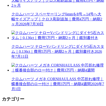
クロムハーツ スペーサーリング6mmを8号→14号へ大
幅サイズアップ｜クロス彫刻追加｜費用4万円・納期2
ヶ月
2026年7月30日
クロムハーツ ナローVバンドリングにダイヤ5石カスタ
ム｜0.136ct｜費用5万円・納期2ヶ月｜鑑別書付き
2026
年7月11日
クロムハーツ メガネ CORNHAULASS 中芯折れ修理｜
蝶番接合部のロー付け｜費用3万円・納期4週間
2026年7
月1日
カテゴリー