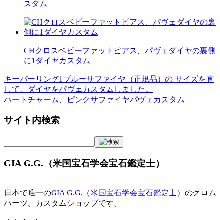
スタム
CHクロスベビーファットピアス、パヴェダイヤの裏側
に1ダイヤカスタム
キーパーリング1ブルーサファイヤ（正規品）の サイズを直
投
して、ダイヤをパヴェカスタムしました。
稿
ハートチャーム、ピンクサファイヤパヴェカスタム
ナ
サイト内検索
ビ
ゲ
ー
GIA G.G.（米国宝石学会宝石鑑定士）
シ
ョ
日本で唯一の
GIA G.G.（米国宝石学会宝石鑑定士）
のクロム
ハーツ、カスタムショップです。
ン