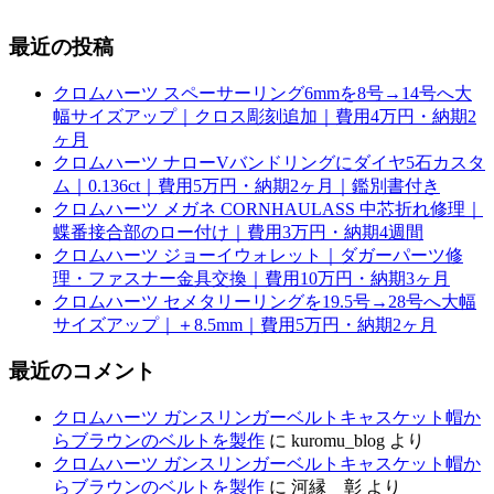
最近の投稿
クロムハーツ スペーサーリング6mmを8号→14号へ大
幅サイズアップ｜クロス彫刻追加｜費用4万円・納期2
ヶ月
クロムハーツ ナローVバンドリングにダイヤ5石カスタ
ム｜0.136ct｜費用5万円・納期2ヶ月｜鑑別書付き
クロムハーツ メガネ CORNHAULASS 中芯折れ修理｜
蝶番接合部のロー付け｜費用3万円・納期4週間
クロムハーツ ジョーイウォレット｜ダガーパーツ修
理・ファスナー金具交換｜費用10万円・納期3ヶ月
クロムハーツ セメタリーリングを19.5号→28号へ大幅
サイズアップ｜＋8.5mm｜費用5万円・納期2ヶ月
最近のコメント
クロムハーツ ガンスリンガーベルトキャスケット帽か
らブラウンのベルトを製作
に
kuromu_blog
より
クロムハーツ ガンスリンガーベルトキャスケット帽か
らブラウンのベルトを製作
に
河縁 彰
より