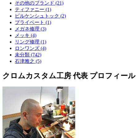
その他のブランド (21)
ティファニー (1)
ビルケンシュトック (2)
プライベート (1)
メガネ修理 (3)
メッキ (4)
リング修理 (1)
ロンワンズ (4)
未分類 (742)
石津雅之 (5)
クロムカスタム工房 代表 プロフィール