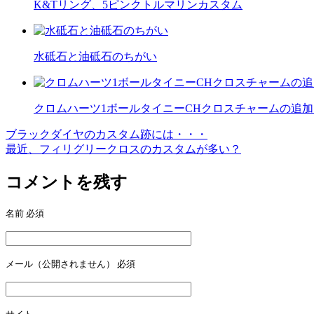
K&Tリング、5ピンクトルマリンカスタム
水砥石と油砥石のちがい
クロムハーツ1ボールタイニーCHクロスチャームの追
ブラックダイヤのカスタム跡には・・・
投
最近、フィリグリークロスのカスタムが多い？
稿
コメントを残す
ナ
ビ
名前
必須
ゲ
ー
メール（公開されません）
必須
シ
ョ