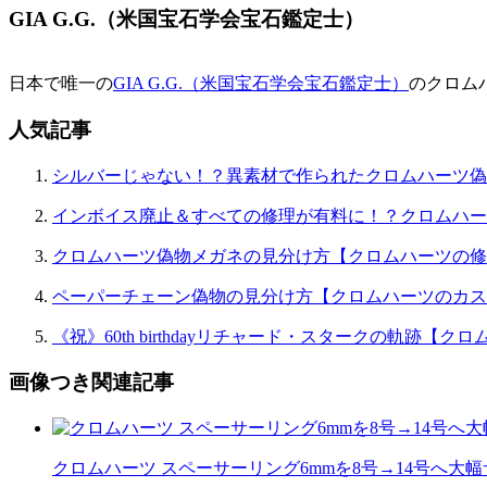
GIA G.G.（米国宝石学会宝石鑑定士）
日本で唯一の
GIA G.G.（米国宝石学会宝石鑑定士）
のクロム
人気記事
シルバーじゃない！？異素材で作られたクロムハーツ偽
インボイス廃止＆すべての修理が有料に！？クロムハー
クロムハーツ偽物メガネの見分け方【クロムハーツの修
ペーパーチェーン偽物の見分け方【クロムハーツのカス
《祝》60th birthdayリチャード・スタークの軌跡
画像つき関連記事
クロムハーツ スペーサーリング6mmを8号→14号へ大