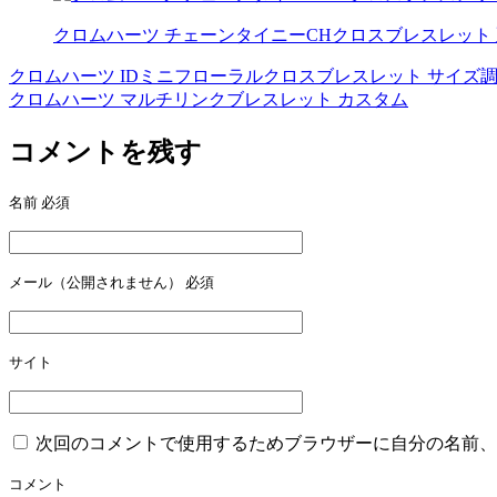
クロムハーツ チェーンタイニーCHクロスブレスレット
クロムハーツ IDミニフローラルクロスブレスレット サイズ
投
クロムハーツ マルチリンクブレスレット カスタム
稿
コメントを残す
ナ
ビ
名前
必須
ゲ
ー
メール（公開されません）
必須
シ
ョ
ン
サイト
次回のコメントで使用するためブラウザーに自分の名前、
コメント