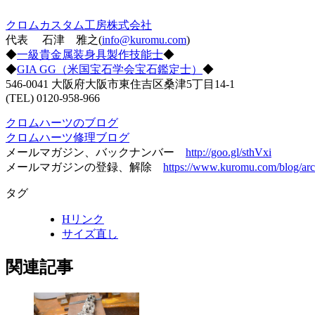
クロムカスタム工房株式会社
代表 石津 雅之(
info@kuromu.com
)
◆
一級貴金属装身具製作技能士
◆
◆
GIA GG（米国宝石学会宝石鑑定士）
◆
546-0041 大阪府大阪市東住吉区桑津5丁目14-1
(TEL) 0120-958-966
クロムハーツのブログ
クロムハーツ修理ブログ
メールマガジン、バックナンバー
http://goo.gl/sthVxi
メールマガジンの登録、解除
https://www.kuromu.com/blog/arc
タグ
Hリンク
サイズ直し
関連記事