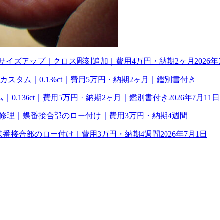
幅サイズアップ｜クロス彫刻追加｜費用4万円・納期2ヶ月
2026年
0.136ct｜費用5万円・納期2ヶ月｜鑑別書付き
2026年7月11日
理｜蝶番接合部のロー付け｜費用3万円・納期4週間
2026年7月1日