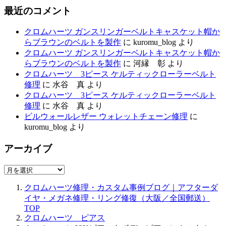
最近のコメント
クロムハーツ ガンスリンガーベルトキャスケット帽か
らブラウンのベルトを製作
に
kuromu_blog
より
クロムハーツ ガンスリンガーベルトキャスケット帽か
らブラウンのベルトを製作
に
河縁 彰
より
クロムハーツ 3ピース ケルティックローラーベルト
修理
に
水谷 真
より
クロムハーツ 3ピース ケルティックローラーベルト
修理
に
水谷 真
より
ビルウォールレザー ウォレットチェーン修理
に
kuromu_blog
より
アーカイブ
ア
ー
クロムハーツ修理・カスタム事例ブログ｜アフターダ
カ
イヤ・メガネ修理・リング修復（大阪／全国郵送）
イ
TOP
ブ
クロムハーツ ピアス