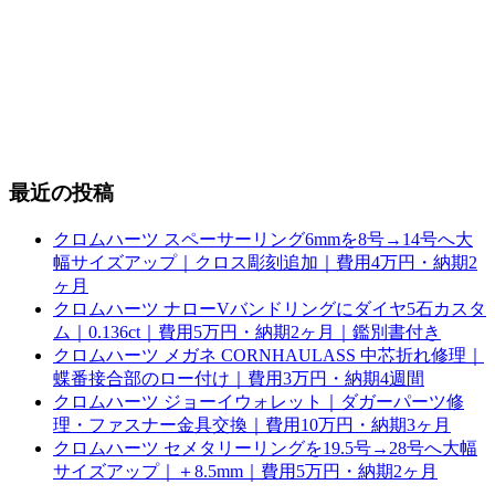
最近の投稿
クロムハーツ スペーサーリング6mmを8号→14号へ大
幅サイズアップ｜クロス彫刻追加｜費用4万円・納期2
ヶ月
クロムハーツ ナローVバンドリングにダイヤ5石カスタ
ム｜0.136ct｜費用5万円・納期2ヶ月｜鑑別書付き
クロムハーツ メガネ CORNHAULASS 中芯折れ修理｜
蝶番接合部のロー付け｜費用3万円・納期4週間
クロムハーツ ジョーイウォレット｜ダガーパーツ修
理・ファスナー金具交換｜費用10万円・納期3ヶ月
クロムハーツ セメタリーリングを19.5号→28号へ大幅
サイズアップ｜＋8.5mm｜費用5万円・納期2ヶ月