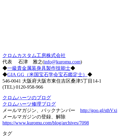
クロムカスタム工房株式会社
代表 石津 雅之(
info@kuromu.com
)
◆
一級貴金属装身具製作技能士
◆
◆
GIA GG（米国宝石学会宝石鑑定士）
◆
546-0041 大阪府大阪市東住吉区桑津5丁目14-1
(TEL) 0120-958-966
クロムハーツのブログ
クロムハーツ修理ブログ
メールマガジン、バックナンバー
http://goo.gl/sthVxi
メールマガジンの登録、解除
https://www.kuromu.com/blog/archives/7098
タグ