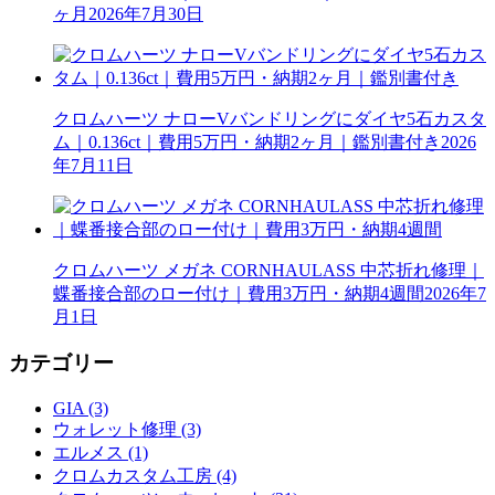
ヶ月
2026年7月30日
クロムハーツ ナローVバンドリングにダイヤ5石カスタ
ム｜0.136ct｜費用5万円・納期2ヶ月｜鑑別書付き
2026
年7月11日
クロムハーツ メガネ CORNHAULASS 中芯折れ修理｜
蝶番接合部のロー付け｜費用3万円・納期4週間
2026年7
月1日
カテゴリー
GIA (3)
ウォレット修理 (3)
エルメス (1)
クロムカスタム工房 (4)