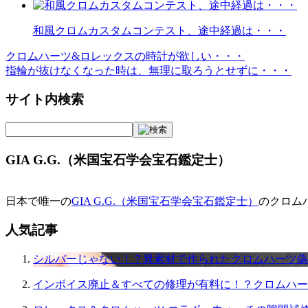
和風クロムカスタムコンテスト、途中経過は・・・
クロムハーツ&ロレックスの時計が欲しい・・・
投
指輪が抜けなくなった時は、無理に取ろうとせずに・・・
稿
サイト内検索
ナ
ビ
ゲ
GIA G.G.（米国宝石学会宝石鑑定士）
ー
シ
日本で唯一の
GIA G.G.（米国宝石学会宝石鑑定士）
のクロム
ョ
人気記事
ン
シルバーじゃない！？異素材で作られたクロムハーツ偽
インボイス廃止＆すべての修理が有料に！？クロムハー