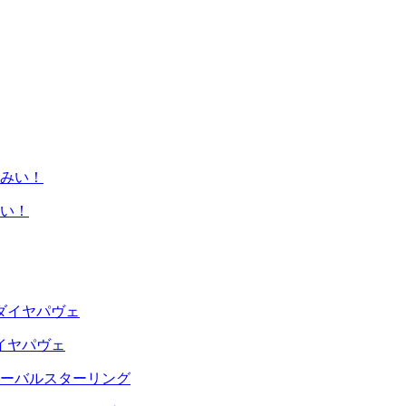
い！
イヤパヴェ