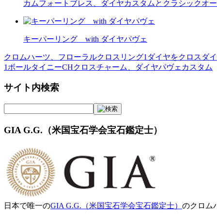
カムフォートブレス、ダイヤカスタムとクラシックオー
キーパーリング with ダイヤパヴェ
クロムハーツ、フローラルクロスリング1ダイヤをクロスダ
投
1ボールタイニーCHクロスチャーム、ダイヤパヴェカスタム
稿
サイト内検索
ナ
ビ
ゲ
GIA G.G.（米国宝石学会宝石鑑定士）
ー
シ
ョ
ン
日本で唯一の
GIA G.G.（米国宝石学会宝石鑑定士）
のクロム