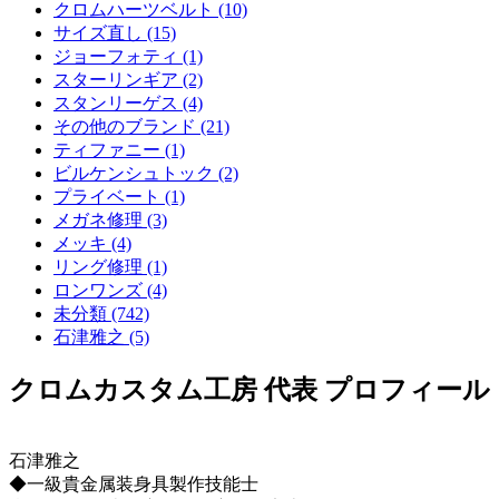
クロムハーツベルト (10)
サイズ直し (15)
ジョーフォティ (1)
スターリンギア (2)
スタンリーゲス (4)
その他のブランド (21)
ティファニー (1)
ビルケンシュトック (2)
プライベート (1)
メガネ修理 (3)
メッキ (4)
リング修理 (1)
ロンワンズ (4)
未分類 (742)
石津雅之 (5)
クロムカスタム工房 代表 プロフィール
石津雅之
◆一級貴金属装身具製作技能士