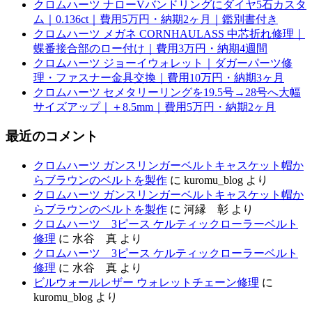
クロムハーツ ナローVバンドリングにダイヤ5石カスタ
ム｜0.136ct｜費用5万円・納期2ヶ月｜鑑別書付き
クロムハーツ メガネ CORNHAULASS 中芯折れ修理｜
蝶番接合部のロー付け｜費用3万円・納期4週間
クロムハーツ ジョーイウォレット｜ダガーパーツ修
理・ファスナー金具交換｜費用10万円・納期3ヶ月
クロムハーツ セメタリーリングを19.5号→28号へ大幅
サイズアップ｜＋8.5mm｜費用5万円・納期2ヶ月
最近のコメント
クロムハーツ ガンスリンガーベルトキャスケット帽か
らブラウンのベルトを製作
に
kuromu_blog
より
クロムハーツ ガンスリンガーベルトキャスケット帽か
らブラウンのベルトを製作
に
河縁 彰
より
クロムハーツ 3ピース ケルティックローラーベルト
修理
に
水谷 真
より
クロムハーツ 3ピース ケルティックローラーベルト
修理
に
水谷 真
より
ビルウォールレザー ウォレットチェーン修理
に
kuromu_blog
より