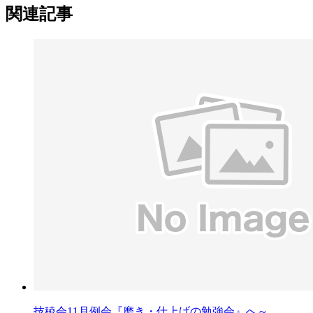
関連記事
技稜会11月例会『磨き・仕上げの勉強会』へ～