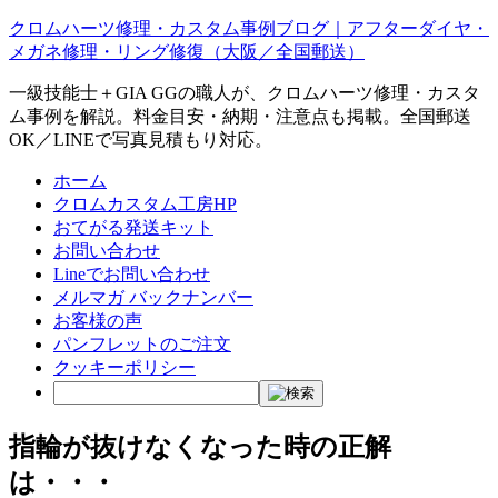
クロムハーツ修理・カスタム事例ブログ｜アフターダイヤ・
メガネ修理・リング修復（大阪／全国郵送）
一級技能士＋GIA GGの職人が、クロムハーツ修理・カスタ
ム事例を解説。料金目安・納期・注意点も掲載。全国郵送
OK／LINEで写真見積もり対応。
ホーム
クロムカスタム工房HP
おてがる発送キット
お問い合わせ
Lineでお問い合わせ
メルマガ バックナンバー
お客様の声
パンフレットのご注文
クッキーポリシー
指輪が抜けなくなった時の正解
は・・・