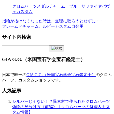
クロムハーツメダルチャーム、ブルーサファイヤパヴ
ェカスタム
指輪が抜けなくなった時は、無理に取ろうとせずに・・・
投
フレームドチャーム、ルビーカスタム自分用
稿
サイト内検索
ナ
ビ
ゲ
GIA G.G.（米国宝石学会宝石鑑定士）
ー
シ
日本で唯一の
GIA G.G.（米国宝石学会宝石鑑定士）
のクロム
ョ
ハーツ、カスタムショップです。
ン
人気記事
シルバーじゃない！？異素材で作られたクロムハーツ
偽物の見分け方《前編》【クロムハーツの修理＆カス
タム情報】